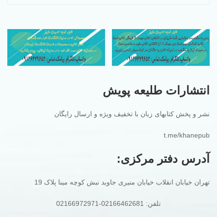
انتشارات طلیعه پویش
نشر و پخش کتابهای زبان با تخفیف ویژه و ارسال رایگان
t.me/khanepub
آدرس دفتر مرکزی:
تهران خیابان انقلاب خیابان منیری جاوید نبش کوچه مینا پلاک 19
تلفن: 02166462681-02166972971