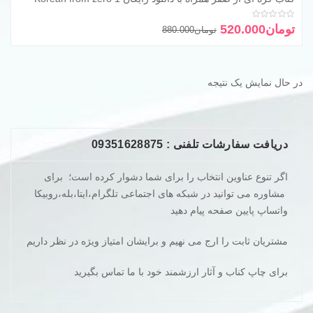
امتیاز
0
از 5
قیمت
قیمت
تومان
520.000
تومان
880.000
فعلی
اصلی
تومان880.000
تومان520.000
بود.
است.
در حال نمایش یک نتیجه
دریافت سفارشات تلفنی : 09351628875
اگر تنوع عناوین انتخاب را برای شما دشوار کرده است؛ برای
مشاوره می توانید در شبکه های اجتماعی تلگرام،ایتا،بله،روبیکا
واتساپ پایین صفحه پیام دهید
مشتریان ثابت را ارج می نهیم و برایشان امتیاز ویژه در نظر داریم
برای چاپ کناب و آثار ارزشمند خود با ما تماس بگیرید