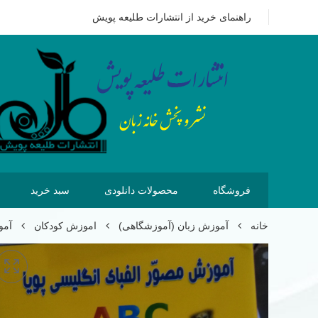
09351628875
هزینه ای که امروز برای خرید کتاب می پردازیم 
راهنمای خرید از انتشارات طلیعه پویش
فروشگاه
محصولات دانلودی
سبد خرید
خانه
آموزش زبان (آموزشگاهی)
اموزش کودکان
آمو