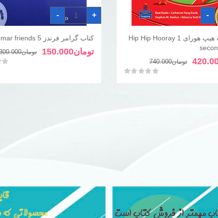
کتاب
-
+
-
گرامر
فرندز
Grammar
friends
کتاب هیپ هیپ هورای Hip Hip Hooray 1
کتاب گرامر فرندز Grammar friends 5
افزودن به سبد خرید
افزودن به سبد خری
5
secon
عدد
تومان
150.000
تومان
300.000
قیمت
قیمت
420.0
امتی
تومان
740.000
فعلی
اصلی
امتیاز
0
از 5
تومان740.000
تومان420.000
بود.
است.