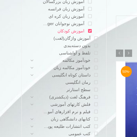
آموزش زبان بزرگسالان
آموزش زبان فرانسه
آموزش زبان کره ای
آموزش نوجوانان teenager
اموزش کودکان
آموزش واژگان(لغت)
بدون دسته‌بندی
تلفظ و آواشناسی
خودآموز مکالمه
خودآموز مکالمه زبان
-50%
-50%
داستان کوتاه انگلیسی
رمان انگلیسی
سطح استارتر
فرهنگ لغت (دیکشنری)
فلش کارتهای آموزشی
فیلم و نرم افزارهای آموزشی
کتابهای دانشگاهی زبان
کتب انتشارات طلیعه پویش
کتب عمومی
کتاب