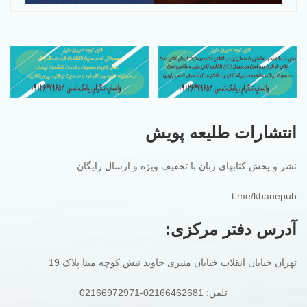
انتشارات طلیعه پویش
نشر و پخش کتابهای زبان با تخفیف ویژه و ارسال رایگان
t.me/khanepub
آدرس دفتر مرکزی:
تهران خیابان انقلاب خیابان منیری جاوید نبش کوچه مینا پلاک 19
تلفن: 02166462681-02166972971