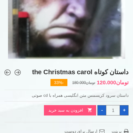
داستان کوتاه the Christmas carol
قیمت
قیمت
تومان
120.000
-33%
تومان
180.000
فعلی
اصلی
داستان سرود کریسمس متن انگلیسی همراه با cd صوتی
تومان180.000
تومان120.000
بود.
است.
داستان
-
+
افزودن به سبد خرید
کوتاه
the
Christmas
carol
عدد
پرینت
ارسال برای دوست