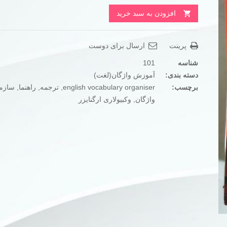
تومان260.000
تومان200.000
افزودن به سبد خرید
بود.
است.
پرینت
ارسال برای دوست
شناسه
101
دسته بندی:
آموزش واژگان(لغت)
برچسب:
english vocabulary organiser
,
ترجمه
,
راهنما
,
سازما
واژگان
,
وکبیولاری ارگنایزر