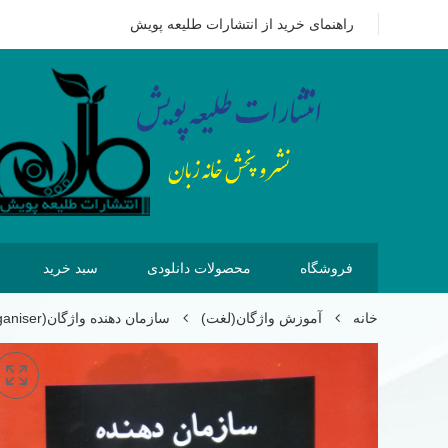
09351628875
هزینه ای که امروز برای خرید کتاب می پردازیم 
راهنمای خرید از انتشارات طلیعه پویش
فروشگاه
محصولات دانلودی
سبد خرید
خانه
آموزش واژگان(لغت)
سازمان دهنده واژگان(English vocabulary organiser)