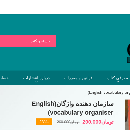
بسیار کمتر از هزینه هایی است که فردا برای نخریدن کتاب خواهیم پرداخت.
معرفی کتاب
قوانین و مقررات
درباره انتشارات
حساب 
سازمان دهنده واژگان(English
vocabulary organiser)
قیمت
قیمت
تومان
200.000
-23%
تومان
260.000
فعلی
اصلی