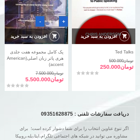
پک
-
+
کامل
مجموعه
هفت
جلدی
افزودن به سبد خرید
افزودن به سبد خرید
هری
پاتر
زبان
Ted Talks
پک کامل مجموعه هفت جلدی
اصلی(American
accent)
هری پاتر زبان اصلی(American
قیمت
قیمت
تومان
500.000
عدد
accent)
فعلی
اصلی
تومان
250.000
تومان500.000
تومان250.000
قیمت
قیمت
امتیاز
0
از 5
تومان
7.500.000
بود.
است.
فعلی
اصلی
تومان
5.500.000
تومان7.500.000
تومان5.500.000
امتیاز
0
از 5
بود.
است.
دریافت سفارشات تلفنی : 09351628875
اگر تنوع عناوین انتخاب را برای شما دشوار کرده است؛ برای
مشاوره می توانید در شبکه های اجتماعی تلگرام،ایتا،بله،روبیکا