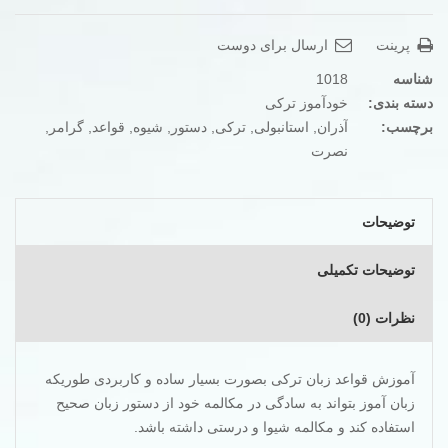
ترکی
استانبولی
در
پرینت
ارسال برای دوست
90
روز
به
شناسه
1018
شیوه
دسته بندی:
نصرت
خودآموز ترکی
عدد
برچسب:
آذران
,
استانبولی
,
ترکی
,
دستور
,
شیوه
,
قواعد
,
گرامر
,
نصرت
توضیحات
توضیحات تکمیلی
نظرات (0)
آموزش قواعد زبان ترکی بصورت بسیار ساده و کاربردی طوریکه
زبان آموز بتواند به سادگی در مکالمه خود از دستور زبان صحیح
استفاده کند و مکالمه شیوا و درستی داشته باشد.