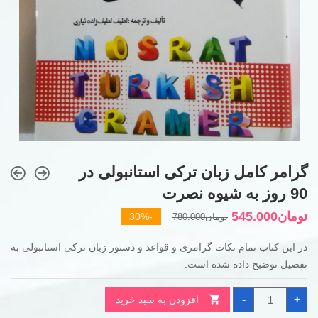
گرامر کامل زبان ترکی استانبولی در
90 روز به شیوه نصرت
قیمت
قیمت
تومان
545.000
-30%
تومان
780.000
فعلی
اصلی
در این کتاب تمام نکات گرامری و قواعد و دستور زبان ترکی استانبولی به
تومان780.000
تومان545.000
تفصیل توضیح داده شده است.
بود.
است.
گرامر
-
+
افزودن به سبد خرید
کامل
زبان