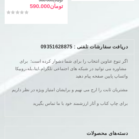
تومان
960.000
فعلی
اصلی
تومان
590.000
تومان960.000
تومان590.000
امتیاز
0
از 5
بود.
است.
دریافت سفارشات تلفنی : 09351628875
اگر تنوع عناوین انتخاب را برای شما دشوار کرده است؛ برای
مشاوره می توانید در شبکه های اجتماعی تلگرام،ایتا،بله،روبیکا
واتساپ پایین صفحه پیام دهید
مشتریان ثابت را ارج می نهیم و برایشان امتیاز ویژه در نظر داریم
برای چاپ کناب و آثار ارزشمند خود با ما تماس بگیرید
دسته‌های محصولات