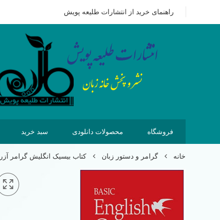
09351628875
هزینه ای که امروز برای خرید کتاب می پردازیم 
راهنمای خرید از انتشارات طلیعه پویش
فروشگاه
محصولات دانلودی
سبد خرید
خانه
گرامر و دستور زبان
کتاب بیسیک انگلیش گرامر آزر asic English Grammar Betty Azar