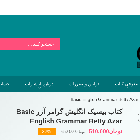
بسیار کمتر از هزینه هایی است که فردا برای نخریدن کتاب خواهیم پرداخت.
معرفی کتاب
قوانین و مقررات
درباره انتشارات
حساب 
B
کتاب بیسیک انگلیش گرامر آزر Basic
English Grammar Betty Azar
قیمت
قیمت
تومان
510.000
-22%
تومان
650.000
فعلی
اصلی