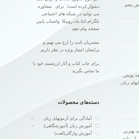
English G از Betty Azar ویرایش پنجم
دشوار کرده است؛ برای مشاوره
می توانید در شبکه های اجتماعی
تلگرام،ایتا،بله،روبیکا واتساپ پایین
صفحه پیام دهید
مشتریان ثابت را ارج می نهیم و
برایشان امتیاز ویژه در نظر داریم
برای چاپ کناب و آثار ارزشمند خود با
ما تماس بگیرید
عه پویش
,
بهای زبان
,
دسته‌های محصولات
آمادگی برای آزمونهای زبان
آموزش زبان (آموزشگاهی)
باشید سری کتابهای سه جلدی English Grammar از Betty Azar می تواند بهترین
آموزش واژگان(لغت)
ز منابع