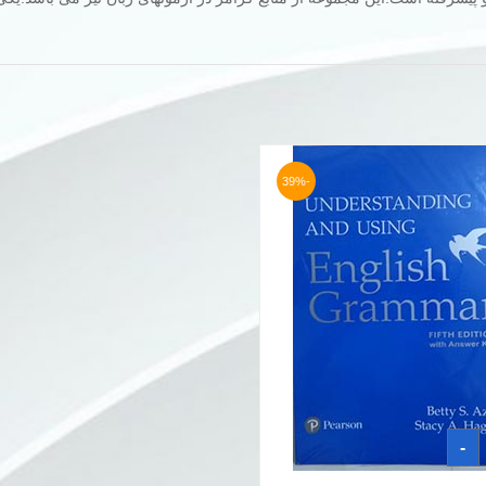
-39%
-