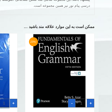
درسی پیام نور نیز همین مجموعه است.
ممکن است به این موارد علاقه مند باشید …
-23%
کتاب
کتاب
+
-
+
گرامر
انگلیش
بتی
گرامر
ازر
بتی