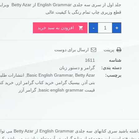
جلد اول از سری سه جلدی rammar
تومان650.000
تومان510.000
قطع وزیری چاپ تمام رنگی با کیفیت عالی
بود.
است.
کتاب
-
+
افزودن به سبد خرید
بیسیک
انگلیش
گرامر
آزر
Basic
پرینت
ارسال برای دوست
English
Grammar
Betty
شناسه
1611
Azar
عدد
دسته بندی:
گرامر و دستور زبان
برچسب:
Betty Azar
,
Basic English Grammar
,
انتشارات طلی
بتی آذر
,
بیسیک گرامر
,
خرید کتاب گرامر ازر
,
خرید کتا
قیمت basic english grammar
,
گرامر آزر
چنانچه قصد یادگیری گرامر انگلیسی بطور کامل و کاربردی را داشته 
رفته است.این مجموعه از منابع گرامر در آزمونهای زبان نیز می باشد.یکی ا