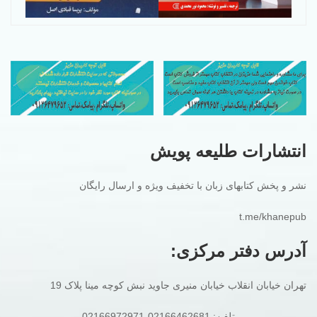
انتشارات طلیعه پویش
نشر و پخش کتابهای زبان با تخفیف ویژه و ارسال رایگان
t.me/khanepub
آدرس دفتر مرکزی:
تهران خیابان انقلاب خیابان منیری جاوید نبش کوچه مینا پلاک 19
تلفن: 02166462681-02166972971