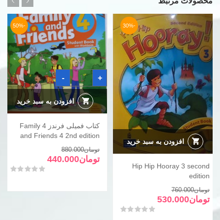
محصولات مرتبط
-50%
-30%
کتاب
-
+
فمیلی
فرندز
4
Family
افزودن به سبد خرید
and
Friends
4
کتاب فمیلی فرندز 4 Family
2nd
edition
and Friends 4 2nd edition
عدد
افزودن به سبد خرید
قیمت
قیمت
تومان
880.000
فعلی
اصلی
تومان
440.000
Hip Hip Hooray 3 second
تومان880.000
تومان440.000
امتیاز
0
از 5
edition
بود.
است.
قیمت
قیمت
تومان
760.000
فعلی
اصلی
تومان
530.000
تومان760.000
تومان530.000
امتیاز
0
از 5
بود.
است.