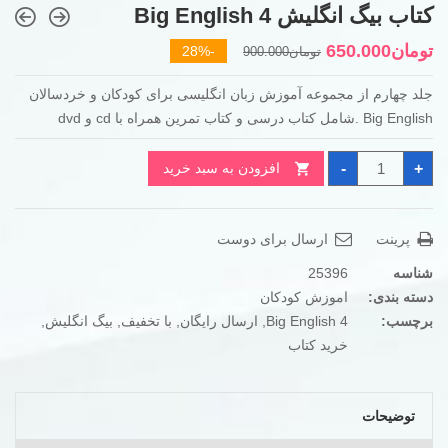
کتاب بیگ انگلیش Big English 4
قیمت
قیمت
تومان
650.000
-28%
تومان
900.000
فعلی
اصلی
جلد چهارم از مجموعه آموزش زبان انگلیسی برای کودکان و خردسالان
تومان900.000
تومان650.000
Big English .شامل کتاب درسی و کتاب تمرین همراه با cd و dvd
بود.
است.
کتاب
-
+
افزودن به سبد خرید
بیگ
انگلیش
Big
English
4
پرینت
ارسال برای دوست
عدد
شناسه
25396
دسته بندی:
اموزش کودکان
برچسب:
Big English 4
,
ارسال رایگان
,
با تخفیف
,
بیگ انگلیش
,
خرید کتاب
توضیحات