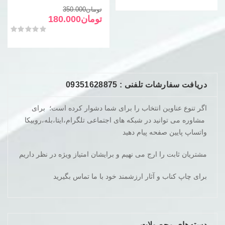
قیمت
قیمت
تومان
350.000
فعلی
اصلی
تومان
180.000
تومان350.000
تومان180.000
امتیاز
0
از 5
بود.
است.
دریافت سفارشات تلفنی : 09351628875
اگر تنوع عناوین انتخاب را برای شما دشوار کرده است؛ برای
مشاوره می توانید در شبکه های اجتماعی تلگرام،ایتا،بله،روبیکا
واتساپ پایین صفحه پیام دهید
مشتریان ثابت را ارج می نهیم و برایشان امتیاز ویژه در نظر داریم
برای چاپ کناب و آثار ارزشمند خود با ما تماس بگیرید
دسته‌های محصولات