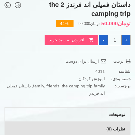
داستان فمیلی اند فرندز 2 the
camping trip
قیمت
قیمت
تومان
50.000
-44%
تومان
90.000
فعلی
اصلی
داستان
تومان90.000
تومان50.000
-
+
افزودن به سبد خرید
فمیلی
بود.
است.
اند
فرندز
2
the
پرینت
ارسال برای دوست
camping
trip
عدد
شناسه
4011
دسته بندی:
اموزش کودکان
برچسب:
the camping trip family
,
friends
,
family
,
داستان فمیلی
اند فرندز
توضیحات
نظرات (0)