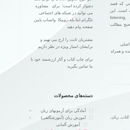
نی که قصد
دشوار کرده است؛ برای مشاوره
 است. این
می توانید در شبکه های اجتماعی
ی اصلی زبان (listening, speaking,
تلگرام،ایتا،بله،روبیکا واتساپ پایین
ی صحیح مطالب
صفحه پیام دهید
مشتریان ثابت را ارج می نهیم و
اصلی
برایشان امتیاز ویژه در نظر داریم
ه و همراه
برای چاپ کناب و آثار ارزشمند خود با
ما تماس بگیرید
دسته‌های محصولات
آمادگی برای آزمونهای زبان
کتاب
,
زبان
,
آموزش زبان (آموزشگاهی)
آموزش آلمانی