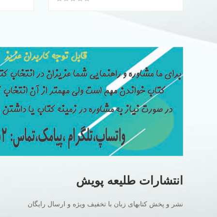
تومان140.000
تومان110.000
بود.
است.
انتشارات طلیعه پویش
نشر و پخش کتابهای زبان با تخفیف ویژه و ارسال رایگان