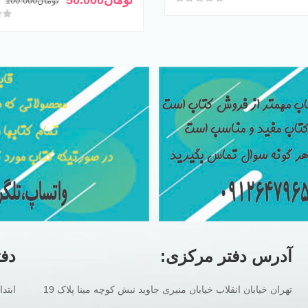
تومان
50.000
تومان
100.000
تومان160.000
تومان110.000
ف
ا
امتی
بود.
است.
بو
ا
آدرس دفتر مرکزی:
دفت
تهران خیابان انقلاب خیابان منیری جاوید نبش کوچه مینا پلاک 19
ابتد