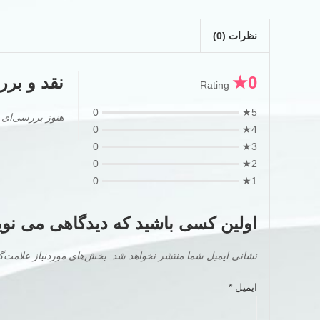
نظرات (0)
0★
نقد و برر
Rating
0
5★
هنوز بررسی‌ای
0
4★
0
3★
0
2★
0
1★
اولین کسی باشید که دیدگاهی می نویسد “کتاب rter 3rd edition
نشانی ایمیل شما منتشر نخواهد شد.
بخش‌های موردنیاز علامت‌گ
ایمیل
*