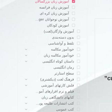
آموزش زبان بزرگسالان
آموزش زبان فرانسه
آموزش زبان کره ای
آموزش نوجوانان teenager
اموزش کودکان
آموزش واژگان(لغت)
بدون دسته‌بندی
تلفظ و آواشناسی
خودآموز مکالمه
خودآموز مکالمه زبان
داستان کوتاه انگلیسی
رمان انگلیسی
سطح استارتر
فرهنگ لغت (دیکشنری)
فلش کارتهای آموزشی
فیلم و نرم افزارهای آموزشی
کتابهای دانشگاهی زبان
کتب انتشارات طلیعه پویش
کتب عمومی