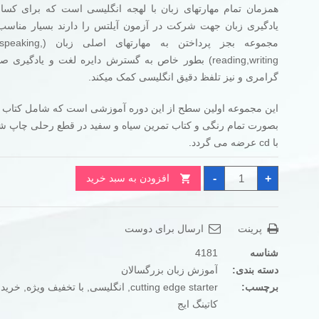
همزمان تمام مهارتهای زبان با لهجه انگلیسی است که برای کسا
بود.
است.
یادگیری زبان جهت شرکت در آزمون آیلتس را دارند بسیار مناسب
مجموعه بجز پرداختن به مهارتها
reading,writing) بطور خاص به گسترش دایره لغت و یادگیر
گرامری و نیز تلفظ دقیق انگلیسی کمک میکند.
این مجموعه اولین سطح از این دوره آموزشی است که شامل کتاب 
بصورت تمام رنگی و کتاب تمرین سیاه و سفید در قطع رحلی چاپ شد
با cd عرضه می گردد.
کتاب
-
+
افزودن به سبد خرید
cutting
edge
starter
3rd
edition
پرینت
ارسال برای دوست
عدد
شناسه
4181
دسته بندی:
آموزش زبان بزرگسالان
برچسب:
cutting edge starter
,
انگلیسی
,
با تخفیف ویژه
,
خرید 
کاتینگ ایج