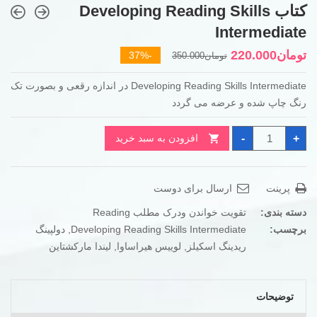
کتاب Developing Reading Skills
Intermediate
قیمت
قیمت
تومان
220.000
-37%
تومان
350.000
فعلی
اصلی
Developing Reading Skills Intermediate در اندازه رقعی و بصورت تک
تومان350.000
تومان220.000
رنگ چاپ شده و عرضه می گردد
بود.
است.
کتاب
-
+
افزودن به سبد خرید
Developing
Reading
Skills
Intermediate
عدد
پرینت
ارسال برای دوست
دسته بندی:
تقویت خواندن ودرک مطلب Reading
برچسب:
Developing Reading Skills Intermediate
,
دولپینگ
ریدینگ اسکیلز
,
لوییس هیراساوا
,
لیندا مارکشتاین
توضیحات