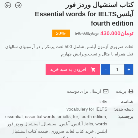
کتاب اسنشیال وردز فور
آیلتسEssential words for IELTS
fourth edition
قیمت
قیمت
تومان
430.000
-20%
تومان
540.000
فعلی
اصلی
لغات ضروری آزمون آیلتس شامل 500 لغت پرتکرار در آزمونهای سالهای
تومان540.000
تومان430.000
قبل همراه با مثال و تست.ویرایش چهارم
بود.
است.
کتاب
-
+
افزودن به سبد خرید
اسنشیال
وردز
فور
آیلتسEssential
words
پرینت
ارسال برای دوست
for
IELTS
fourth
شناسه
ielts
edition
عدد
دسته بندی:
vocabulary for IELTS
برچسب:
,
fourth edition
,
for
,
essential words for ielts
,
essential
words
,
ielts
,
آیلتس
,
آیلس
,
اسنشیال
,
اسنشیال وردز فور
آیلتس
,
خرید کتاب لغات ضروری
,
قیمت کتاب اسنشیال