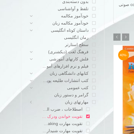
بدون دسته‌بندی
تواند باعث گسترش دایره لغت شما گردد هم می تواند به پیشرفت مهارت خواندن و درک مطلب کمک میکند.هم می توانید با گوش دادن به cd صوتی
تلفظ و آواشناسی
خودآموز مکالمه
خودآموز مکالمه زبان
داستان کوتاه انگلیسی
رمان انگلیسی
سطح استارتر
فرهنگ لغت (دیکشنری)
-30%
-40%
فلش کارتهای آموزشی
فیلم و نرم افزارهای آموزشی
کتابهای دانشگاهی زبان
کتب انتشارات طلیعه پویش
کتب عمومی
گرامر و دستور زبان
مهارتهای زبان
اصطلاحات ، ضرب المثلها و عبارات عامیانه
تقویت خواندن ودرک مطلب Reading
تقویت مهارت speaking
تقویت مهارت شنیداری listening