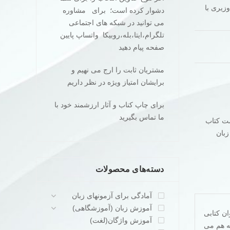
تاب در قطع وزیری با
دشوار کرده است؛ برای مشاوره
می توانید در شبکه های اجتماعی
تلگرام،ایتا،بله،روبیکا واتساپ پایین
صفحه پیام دهید
مشتریان ثابت را ارج می نهیم و
برایشان امتیاز ویژه در نظر داریم
برای چاپ کناب و آثار ارزشمند خود با
ما تماس بگیرید
lin،قیمت کتاب
زبان
دسته‌های محصولات
آمادگی برای آزمونهای زبان
آموزش زبان (آموزشگاهی)
ن کتابی
آموزش واژگان(لغت)
هار جلد است که هم می