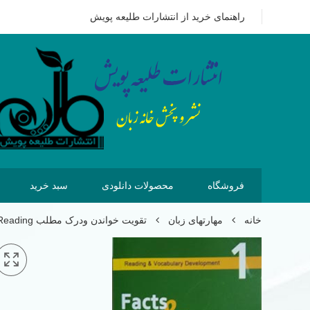
09351628875
هزینه ای که امروز برای خرید کتاب می پردازیم 
راهنمای خرید از انتشارات طلیعه پویش
فروشگاه
محصولات دانلودی
سبد خرید
خانه
مهارتهای زبان
تقویت خواندن ودرک مطلب Reading