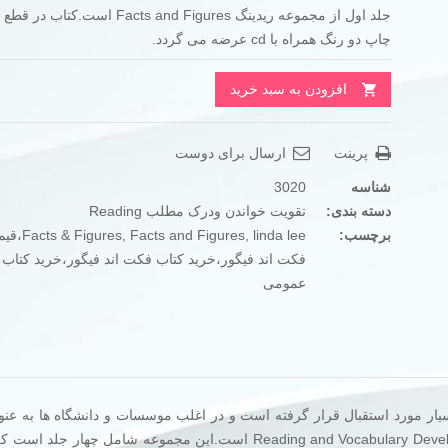
جلد اول از مجموعه ریدینگ Facts and Figures است.ک
تومان640.000
تومان320.000
چاپ دو رنگ همراه با cd عرضه می گردد.
بود.
است.
افزودن به سبد خرید
پرینت
ارسال برای دوست
شناسه
3020
دسته بندی:
تقویت خواندن ودرک مطلب Reading
برچسب:
,
Facts and Figures
,
Facts & Figures
da lee
فکت اند فیگور،خرید کتاب فکت اند فیگور،خرید کتاب 
عمومی
یار مورد استقبال قرار گرفته است و در اغلب موسسات و دانشگاه ها به عنوا
برای زبان عمومی معرفی می شود سری چهار جلدی Reading and Vocabulary Development است.این مجموعه شامل چ