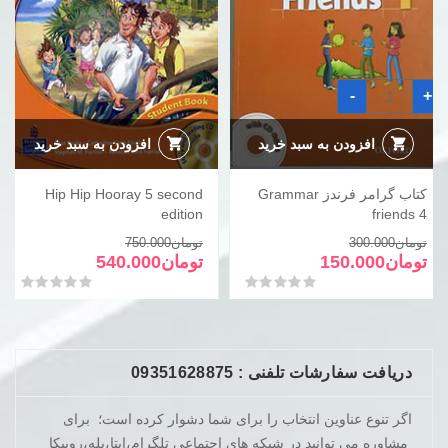
کتاب
-
+
گرامر
فرندز
Grammar
friends
افزودن به سبد خرید
افزودن به سبد خرید
4
عدد
کتاب گرامر فرندز Grammar
Hip Hip Hooray 5 second
edition
friends 4
قیمت
قیمت
قیمت
قیمت
تومان
300.000
تومان
750.000
فعلی
اصلی
فعلی
اصلی
تومان
150.000
تومان
540.000
تومان300.000
تومان150.000
تومان750.000
تومان540.000
امتیاز
0
از 5
امتیاز
0
از 5
بود.
است.
بود.
است.
دریافت سفارشات تلفنی : 09351628875
اگر تنوع عناوین انتخاب را برای شما دشوار کرده است؛ برای
مشاوره می توانید در شبکه های اجتماعی تلگرام،ایتا،بله،روبیکا