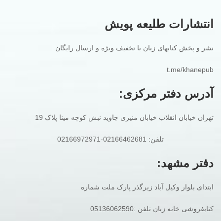
انتشارات طلیعه پویش
نشر و پخش کتابهای زبان با تخفیف ویژه و ارسال رایگان
t.me/khanepub
آدرس دفتر مرکزی:
تهران خیابان انقلاب خیابان منیری جاوید نبش کوچه مینا پلاک 19
تلفن: 02166462681-02166972971
دفتر مشهد:
ابتدای بلوار وکیل آباد زیرگذر پارک ملت شماره
کتابفروشی خانه زبان تلفن :05136062590