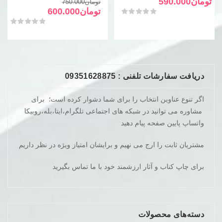
فعلی
اصلی
قیمت
قیمت
تومان
590.000
تومان
750.000
تومان950.000
تومان590.000
فعلی
اصلی
تومان
600.000
امتیاز
0
از 5
بود.
است.
تومان750.000
تومان600.000
امتیاز
0
از 5
بود.
است.
دریافت سفارشات تلفنی : 09351628875
اگر تنوع عناوین انتخاب را برای شما دشوار کرده است؛ برای
مشاوره می توانید در شبکه های اجتماعی تلگرام،ایتا،بله،روبیکا
واتساپ پایین صفحه پیام دهید
مشتریان ثابت را ارج می نهیم و برایشان امتیاز ویژه در نظر داریم
برای چاپ کناب و آثار ارزشمند خود با ما تماس بگیرید
دسته‌های محصولات