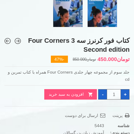
کتاب فور کرنرز سه Four Corners 3
Second edition
قیمت
قیمت
تومان
450.000
-47%
تومان
850.000
فعلی
اصلی
جلد سوم از مجموعه چهار جلدی Four Corners همراه با کتاب تمرین و
تومان850.000
تومان450.000
cd
بود.
است.
کتاب
-
+
افزودن به سبد خرید
فور
کرنرز
سه
Four
Corners
پرینت
ارسال برای دوست
3
Second
edition
شناسه
5443
عدد
دسته بندی:
آموزش زبان بزرگسالان