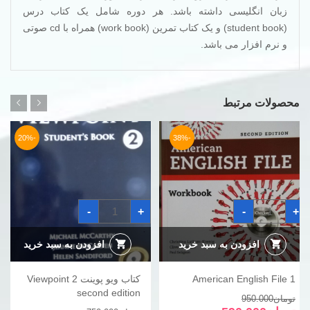
زبان انگلیسی داشته باشد. هر دوره شامل یک کتاب درس
(student book) و یک کتاب تمرین (work book) همراه با cd صوتی
و نرم افزار می باشد.
محصولات مرتبط
-20%
-38%
American
کتاب
-
+
-
+
English
ویو
File
پوینت
Viewpoint
1
عدد
2
افزودن به سبد خرید
افزودن به سبد خرید
second
edition
عدد
American English File 1
کتاب ویو پوینت Viewpoint 2
second edition
قیمت
قیمت
تومان
950.000