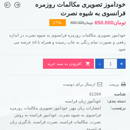
خوداموز تصویری مکالمات روزمره
فرانسوی به شیوه نصرت
قیمت
قیمت
تومان
650.000
-27%
تومان
890.000
فعلی
اصلی
خوداموز تصویری مکالمات روزمره فرانسوی به شیوه نصرت در اندازه
تومان890.000
تومان650.000
رقعی و بصورت تمام رنگی به چاپ رسیده و همراه با cd عرضه می
بود.
است.
شود.
خوداموز
-
+
افزودن به سبد خرید
تصویری
مکالمات
روزمره
فرانسوی
به
پرینت
ارسال برای دوست
شیوه
نصرت
عدد
شناسه
61264
دسته بندی:
خودآموز زبان فرانسه
برچسب:
انتشارات زبان مهر
,
خوداموز تصویری مکالمات روزمره
فرانسوی به شیوه نصرت
,
خوداموز فرانسه به روش
نصرت
,
مکالمات فرانسه
,
نصرت فرانسه
,
یادگیری زبان
فرانسوی