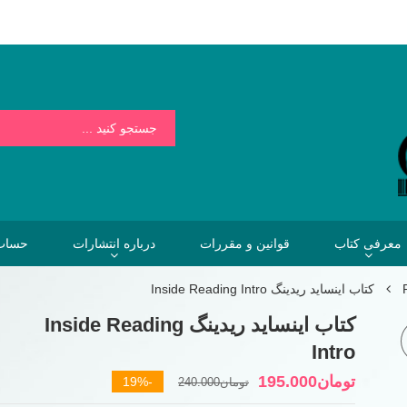
بسیار کمتر از هزینه هایی است که فردا برای نخریدن کتاب خواهیم پرداخت.
معرفی کتاب
قوانین و مقررات
درباره انتشارات
حساب 
کتاب اینساید ریدینگ Inside Reading Intro
کتاب اینساید ریدینگ Inside Reading
Intro
قیمت
قیمت
تومان
195.000
-19%
تومان
240.000
فعلی
اصلی