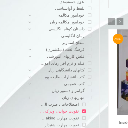
بدون دسته‌بندی
تلفظ و آواشناسی
خودآموز مکالمه
خودآموز مکالمه زبان
داستان کوتاه انگلیسی
رمان انگلیسی
-23%
-24%
سطح استارتر
فرهنگ لغت (دیکشنری)
فلش کارتهای آموزشی
فیلم و نرم افزارهای آموزشی
کتابهای دانشگاهی زبان
کتب انتشارات طلیعه پویش
کتب عمومی
گرامر و دستور زبان
مهارتهای زبان
اصطلاحات ، ضرب المثلها و عبارات عامیانه
تقویت خواندن ودرک مطلب Reading
تقویت مهارت speaking
کتاب اکتیو اسکیلز فور ریدینگActive Skills
کتاب این
د
افزودن به سبد خرید
تقویت مهارت شنیداری listening