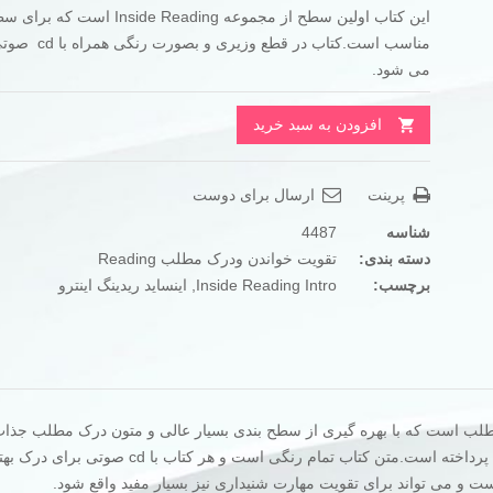
این کتاب اولین سطح از مجموعه Inside Reading
تومان240.000
تومان195.000
مناسب است.کتاب در قطع وزیر
بود.
است.
می شود.
افزودن به سبد خرید
پرینت
ارسال برای دوست
شناسه
4487
دسته بندی:
تقویت خواندن ودرک مطلب Reading
برچسب:
Inside Reading Intro
,
اینساید ریدینگ اینترو
زش خواندن و درک مطلب است که با بهره گیری از سطح بندی بسیار عالی و متون درک مطلب جذا
تست و تمرین مربوط به هر درس ،به آموزش مهارت Reading پرداخته است.متن کتاب تمام رنگی است و هر ک