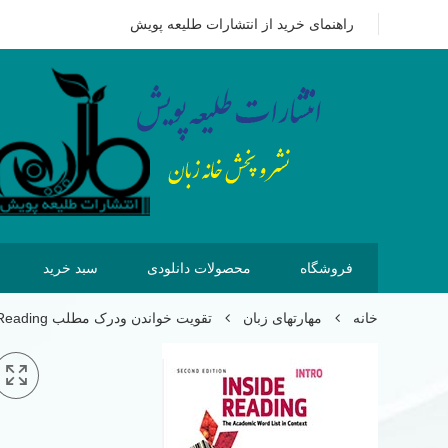
09351628875
هزینه ای که امروز برای خرید کتاب می پردازیم 
راهنمای خرید از انتشارات طلیعه پویش
فروشگاه
محصولات دانلودی
سبد خرید
خانه
مهارتهای زبان
تقویت خواندن ودرک مطلب Reading