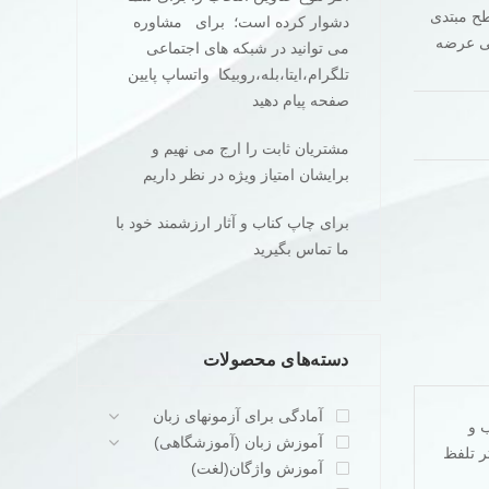
 است که برای سطح مبتدی
دشوار کرده است؛ برای مشاوره
ی و بصورت رنگی همراه با cd صوتی عرضه
می توانید در شبکه های اجتماعی
تلگرام،ایتا،بله،روبیکا واتساپ پایین
صفحه پیام دهید
مشتریان ثابت را ارج می نهیم و
برایشان امتیاز ویژه در نظر داریم
برای چاپ کناب و آثار ارزشمند خود با
ما تماس بگیرید
دسته‌های محصولات
آمادگی برای آزمونهای زبان
ب و
آموزش زبان (آموزشگاهی)
تاب با cd صوتی برای درک بهتر تلفظ
آموزش واژگان(لغت)