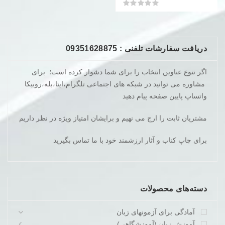
تومان620.000
تومان380.000
امتیاز
0
از 5
بود.
است.
دریافت سفارشات تلفنی : 09351628875
اگر تنوع عناوین انتخاب را برای شما دشوار کرده است؛ برای
مشاوره می توانید در شبکه های اجتماعی تلگرام،ایتا،بله،روبیکا
واتساپ پایین صفحه پیام دهید
مشتریان ثابت را ارج می نهیم و برایشان امتیاز ویژه در نظر داریم
برای چاپ کناب و آثار ارزشمند خود با ما تماس بگیرید
دسته‌های محصولات
آمادگی برای آزمونهای زبان
آموزش زبان (آموزشگاهی)