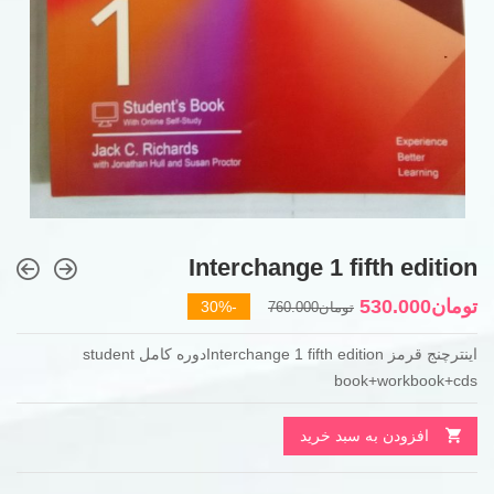
Interchange 1 fifth edition
قیمت
قیمت
تومان
530.000
-30%
تومان
760.000
فعلی
اصلی
اینترچنج قرمز Interchange 1 fifth editionدوره کامل student
تومان760.000
تومان530.000
book+workbook+cds
بود.
است.
افزودن به سبد خرید