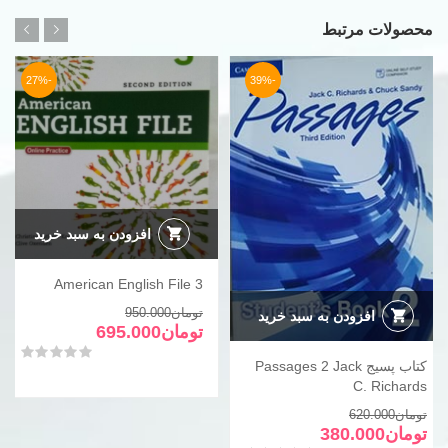
محصولات مرتبط
-27%
-39%
افزودن به سبد خرید
American English File 3
قیمت
قیمت
تومان
950.000
افزودن به سبد خرید
فعلی
اصلی
تومان
695.000
تومان950.000
تومان695.000
امتیاز
0
از 5
کتاب پسیج Passages 2 Jack
بود.
است.
C. Richards
قیمت
قیمت
تومان
620.000
فعلی
اصلی
تومان
380.000