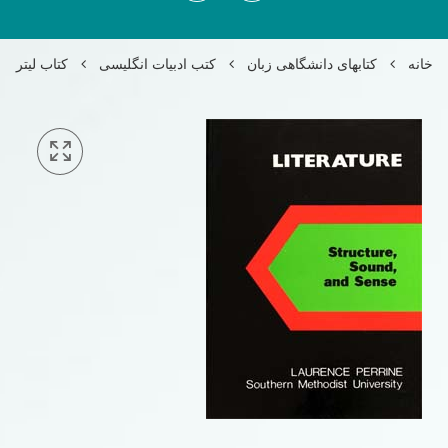
خانه
کتابهای دانشگاهی زبان
کتب ادبیات انگلیسی
کتاب لیترچر پرینerrine’s Literature 1