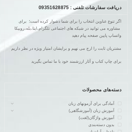
دریافت سفارشات تلفنی : 09351628875
اگر تنوع عناوین انتخاب را برای شما دشوار کرده است؛ برای
مشاوره می توانید در شبکه های اجتماعی تلگرام،ایتا،بله،روبیکا
واتساپ پایین صفحه پیام دهید
مشتریان ثابت را ارج می نهیم و برایشان امتیاز ویژه در نظر داریم
برای چاپ کناب و آثار ارزشمند خود با ما تماس بگیرید
دسته‌های محصولات
آمادگی برای آزمونهای زبان
آموزش زبان (آموزشگاهی)
آموزش واژگان(لغت)
بدون دسته‌بندی
تلفظ و آواشناسی