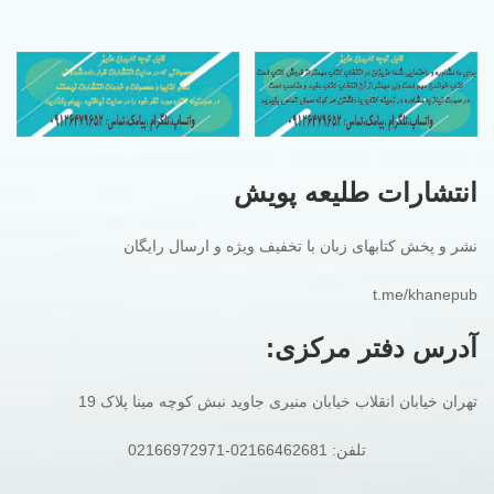
انتشارات طلیعه پویش
نشر و پخش کتابهای زبان با تخفیف ویژه و ارسال رایگان
t.me/khanepub
آدرس دفتر مرکزی:
تهران خیابان انقلاب خیابان منیری جاوید نبش کوچه مینا پلاک 19
تلفن: 02166462681-02166972971