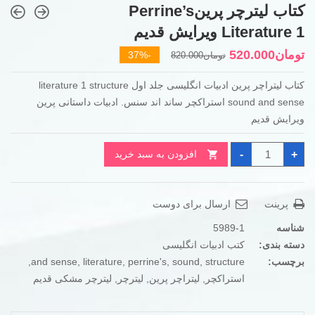
کتاب لیترچر پرینPerrine’s
Literature 1 ویرایش قدیم
قیمت
قیمت
تومان
520.000
-37%
تومان
820.000
فعلی
اصلی
کتاب لیتراچر پرین ادبیات انگلیسی جلد اول literature 1 structure
تومان820.000
تومان520.000
sound and sense استراکچر ساند اند سنس. ادبیات داستانی پرین
بود.
است.
ویرایش قدیم
کتاب
-
+
افزودن به سبد خرید
لیترچر
پرینPerrine's
Literature
1
ویرایش
پرینت
ارسال برای دوست
قدیم
عدد
شناسه
5989-1
دسته بندی:
کتب ادبیات انگلیسی
برچسب:
structure
,
sound
,
perrine's
,
literature
,
and sense
,
استراکچر
,
لیتراچر پرین
,
لیترچر
,
لیترچر مشکی قدیم