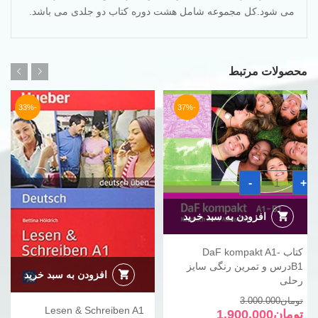
می شود.کل مجموعه شامل هشت دوره کتاب دو جلدی می باشد.
محصولات مرتبط
-33%
-37%
کتاب
-
+
DaF
kompakt
A1-
B1درس
افزودن به سبد خرید
و
تمرین
رنگی
کتاب DaF kompakt A1-
سایز
رحلی
B1درس و تمرین رنگی سایز
عدد
افزودن به سبد خرید
رحلی
قیمت
قیمت
تومان
3.000.000
Lesen & Schreiben A1
فعلی
اصلی
تومان
1.900.000