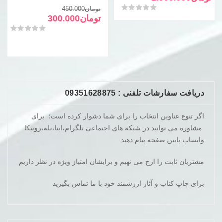
تومان3.000.000
تومان1.900.000
قیمت
قیمت
امتیاز
0
از 5
تومان
450.000
بود.
است.
فعلی
اصلی
تومان
300.000
تومان450.000
تومان300.000
امتیاز
0
از 5
بود.
است.
دریافت سفارشات تلفنی : 09351628875
اگر تنوع عناوین انتخاب را برای شما دشوار کرده است؛ برای
مشاوره می توانید در شبکه های اجتماعی تلگرام،ایتا،بله،روبیکا
واتساپ پایین صفحه پیام دهید
مشتریان ثابت را ارج می نهیم و برایشان امتیاز ویژه در نظر داریم
برای چاپ کناب و آثار ارزشمند خود با ما تماس بگیرید