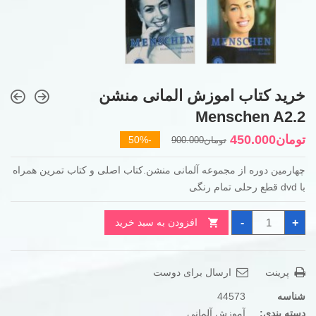
خرید کتاب اموزش المانی منشن
Menschen A2.2
قیمت
قیمت
تومان
450.000
-50%
تومان
900.000
فعلی
اصلی
چهارمین دوره از مجموعه آلمانی منشن.کتاب اصلی و کتاب تمرین همراه
تومان900.000
تومان450.000
با dvd قطع رحلی تمام رنگی
بود.
است.
خرید
-
+
افزودن به سبد خرید
کتاب
اموزش
المانی
منشن
Menschen
پرینت
ارسال برای دوست
A2.2
عدد
شناسه
44573
دسته بندی:
آموزش آلمانی