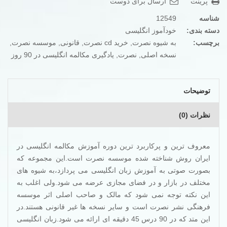
پرینت
ارسال برای دوست
شناسه
12549
دسته بندی:
خودآموز انگلیسی
برچسب:
به شیوه نصرت
,
خرید cd نصرت
,
قانونی
,
موسسه نصرت
,
نسخه اصلی
,
نصرت
,
یادگیری مکالمه انگلیسی در 90 روز
توضیحات
نظرات (0)
معروف ترین و پرکاربرد ترین دوره آموزش مکالمه انگلیسی در
ایران روش شناخته شده موسسه نصرت است.این مجموعه که
بصورت صوتی به آموزش زبان انگلیسی می پردازد،به شیوه های
مختلف در بازار و در فضای مجازی عرضه می شود.ولی اغلب به
این نکته توجه نمی شود که مالک و صاحب اصلی اثر موسسه
فرهنگی نشر نصرت است و سایر نسخه ها غیر قانونی هستند.در
این متد که در 90 درس 45 دقیقه ای ارائه می شود.زبان انگلیسی