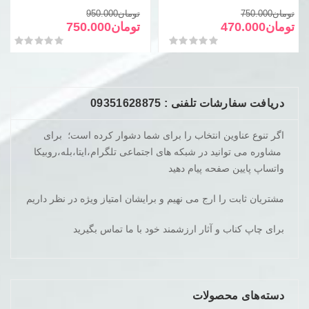
قیمت
قیمت
قیمت
قیمت
تومان
750.000
تومان
950.000
فعلی
اصلی
فعلی
اصلی
تومان
470.000
تومان
750.000
تومان750.000
تومان470.000
تومان950.000
تومان750.000
امتیاز
0
از 5
امتیاز
0
از 5
بود.
است.
بود.
است.
دریافت سفارشات تلفنی : 09351628875
اگر تنوع عناوین انتخاب را برای شما دشوار کرده است؛ برای
مشاوره می توانید در شبکه های اجتماعی تلگرام،ایتا،بله،روبیکا
واتساپ پایین صفحه پیام دهید
مشتریان ثابت را ارج می نهیم و برایشان امتیاز ویژه در نظر داریم
برای چاپ کناب و آثار ارزشمند خود با ما تماس بگیرید
دسته‌های محصولات