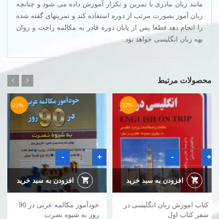
مانند زبان مادری با تمرین و تکرار آموزش داده می شود.و چنانچه
زبان آموز بصورت مرتب از دوره استفاده کند و تمرینهای گفته شده
را انجام دهد.قطعا پس از پایان دوره قادر به مکالمه راحت و روان
بهه زبان انگلیسی خواهد بود.
محصولات مرتبط
-21%
-37%
کتاب
خودآموز
-
+
-
+
اموزش
مکالمه
زبان
عربی
انگلیسی
در
در
90
افزودن به سبد خرید
افزودن به سبد خرید
سفر
روز
کتاب
به
اول
شیوه
کتاب اموزش زبان انگلیسی در
خودآموز مکالمه عربی در 90
عدد
نصرت
عدد
سفر کتاب اول
روز به شیوه نصرت