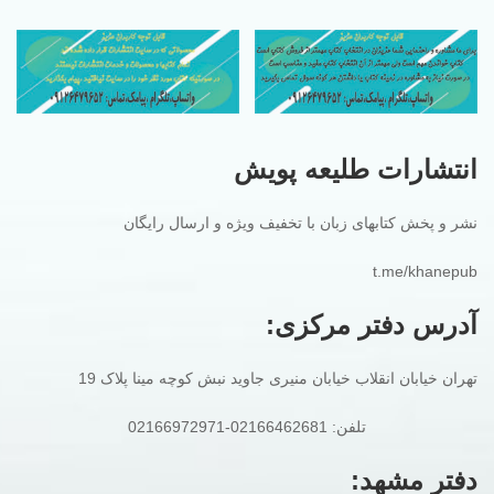
انتشارات طلیعه پویش
نشر و پخش کتابهای زبان با تخفیف ویژه و ارسال رایگان
t.me/khanepub
آدرس دفتر مرکزی:
تهران خیابان انقلاب خیابان منیری جاوید نبش کوچه مینا پلاک 19
تلفن: 02166462681-02166972971
دفتر مشهد: