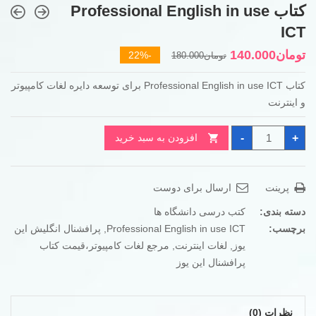
کتاب Professional English in use
ICT
قیمت
قیمت
تومان
140.000
-22%
تومان
180.000
فعلی
اصلی
کتاب Professional English in use ICT برای توسعه دایره لغات کامپیوتر
تومان180.000
تومان140.000
و اینترنت
بود.
است.
کتاب
-
+
افزودن به سبد خرید
Professional
English
in
use
ICT
پرینت
ارسال برای دوست
عدد
دسته بندی:
کتب درسی دانشگاه ها
برچسب:
Professional English in use ICT
,
پرافشنال انگلیش این
یوز
,
لغات اینترنت
,
مرجع لغات کامپیوتر،قیمت کتاب
پرافشنال این یوز
نظرات (0)