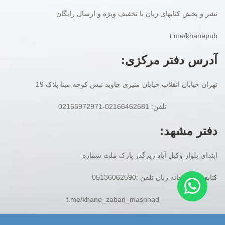
نشر و پخش کتابهای زبان با تخفیف ویژه و ارسال رایگان
t.me/khanepub
آدرس دفتر مرکزی:
تهران خیابان انقلاب خیابان منیری جاوید نبش کوچه مینا پلاک 19
تلفن: 02166462681-02166972971
دفتر مشهد:
ابتدای بلوار وکیل آباد زیرگذر پارک ملت شماره
کتابفروشی خانه زبان تلفن :05136062590
t.me/khane_zaban_mashhad