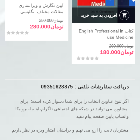
-
+
-
+
English
نگارش
Professional
و
in
ویراستاری
use
مقالات
افزودن به سبد خرید
افزودن به سبد خرید
Medicine
مختلف
عدد
انگلیسی
عدد
کتاب English Professional in
آیین نگارش و ویراستاری
use Medicine
مقالات مختلف انگلیسی
قیمت
قیمت
قیمت
قیمت
تومان
260.000
تومان
350.000
فعلی
اصلی
فعلی
اصلی
تومان
180.000
تومان
280.000
تومان260.000
تومان180.000
تومان350.000
تومان280.000
امتیاز
0
از 5
امتیاز
0
از 5
بود.
است.
بود.
است.
دریافت سفارشات تلفنی : 09351628875
اگر تنوع عناوین انتخاب را برای شما دشوار کرده است؛ برای
مشاوره می توانید در شبکه های اجتماعی تلگرام،ایتا،بله،روبیکا
واتساپ پایین صفحه پیام دهید
مشتریان ثابت را ارج می نهیم و برایشان امتیاز ویژه در نظر داریم