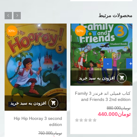
بود.
است.
محصولات مرتبط
-30%
-50%
کتاب
-
+
فمیلی
اند
فرندز
3
افزودن به سبد خرید
Family
and
Friends
کتاب فمیلی اند فرندز 3 Family
3
2nd
and Friends 3 2nd edition
edition
افزودن به سبد خرید
عدد
قیمت
قیمت
تومان
880.000
فعلی
اصلی
تومان
440.000
Hip Hip Hooray 3 second
تومان880.000
تومان440.000
امتیاز
0
از 5
edition
بود.
است.
قیمت
قیمت
تومان
760.000