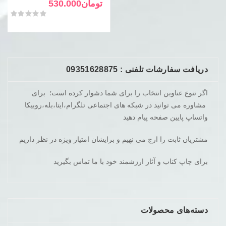
فعلی
اصلی
تومان
530.000
تومان760.000
تومان530.000
امتیاز
0
از 5
بود.
است.
دریافت سفارشات تلفنی : 09351628875
اگر تنوع عناوین انتخاب را برای شما دشوار کرده است؛ برای
مشاوره می توانید در شبکه های اجتماعی تلگرام،ایتا،بله،روبیکا
واتساپ پایین صفحه پیام دهید
مشتریان ثابت را ارج می نهیم و برایشان امتیاز ویژه در نظر داریم
برای چاپ کناب و آثار ارزشمند خود با ما تماس بگیرید
دسته‌های محصولات