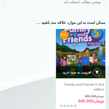
نوشتن مطالب استفاده کند.
ممکن است به این موارد علاقه مند باشید …
-50%
Family
-
+
and
Friends
5
2nd
افزودن به سبد خرید
edition
عدد
Family and Friends 5 2nd
edition
قیمت
قیمت
تومان
880.000
فعلی
اصلی
تومان
440.000
تومان880.000
تومان440.000
امتیاز
0
از 5