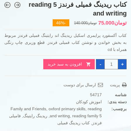
کتاب ریدینگ فمیلی فرندز 5 reading
and writing
قیمت
قیمت
تومان
75.000
-46%
تومان
140.000
فعلی
اصلی
کتاب آکسفورد پرایمری اسکیل ریدینگ اند رایتینگ فمیلی فرندز مربوط
تومان75.000
تومان140.000
به بخش خواندن و نوشتن کتاب فمیلی فرندز. قطع وزیری چاپ رنگی
بود.
است.
همراه با
cd
کتاب
-
+
افزودن به سبد خرید
ریدینگ
فمیلی
فرندز
5
reading
پرینت
ارسال برای دوست
and
writing
عدد
شناسه
54717
دسته بندی:
اموزش کودکان
برچسب:
reading
,
oxford primary skills
,
Family and Friends
reading family 5
,
and writing
,
ریدینگ رایتینگ
,
فامیلی
فرندز
,
کتاب ریدینگ فمیلی