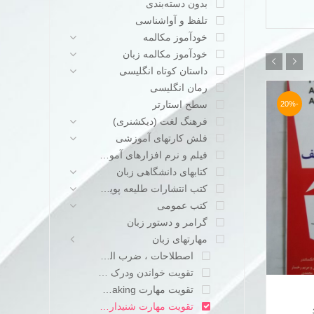
بدون دسته‌بندی
تلفظ و آواشناسی
خودآموز مکالمه
خودآموز مکالمه زبان
داستان کوتاه انگلیسی
رمان انگلیسی
سطح استارتر
-29%
-20%
فرهنگ لغت (دیکشنری)
فلش کارتهای آموزشی
فیلم و نرم افزارهای آموزشی
کتابهای دانشگاهی زبان
کتب انتشارات طلیعه پویش
کتب عمومی
گرامر و دستور زبان
مهارتهای زبان
اصطلاحات ، ضرب المثلها و عبارات عامیانه
کتاب
کت
تقویت خواندن ودرک مطلب Reading
+
-
+
آموزش
بی
لیسنینگ
تک
تقویت مهارت speaking
د
Real
فو
تقویت مهارت شنیداری listening
Listening
کتاب آموزش لیسنینگ Real Listening &
افزودن به سبد خرید
قیمت
قیمت