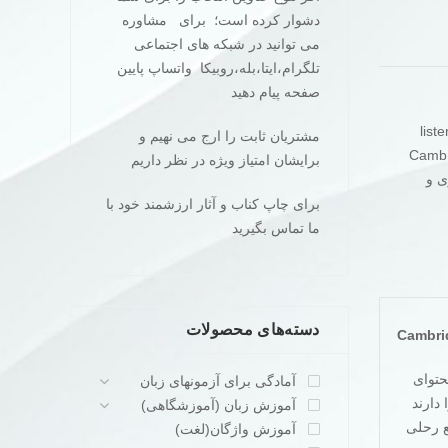
دشوار کرده است؛ برای مشاوره
می توانید در شبکه های اجتماعی
تلگرام،ایتا،بله،روبیکا واتساپ پایین
صفحه پیام دهید
مشتریان ثابت را ارج می نهیم و
Cambr
برایشان امتیاز ویژه در نظر داریم
ی و
برای چاپ کناب و آثار ارزشمند خود با
ما تماس بگیرید
دسته‌های محصولات
Cambrid
 محتوای
آمادگی برای آزمونهای زبان
دارند
آموزش زبان (آموزشگاهی)
در قطع رحلی
آموزش واژگان(لغت)