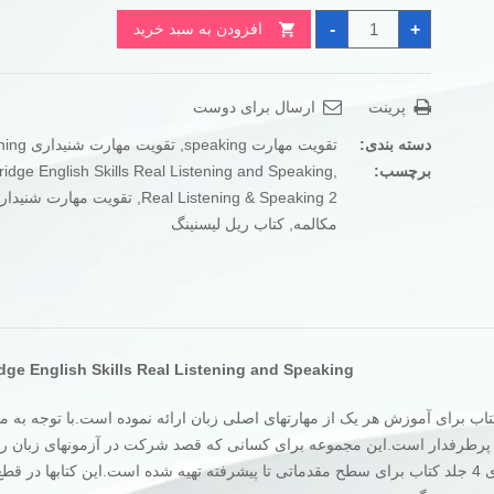
کتاب
تومان350.000
تومان250.000
-
+
افزودن به سبد خرید
آموزش
بود.
است.
لیسنینگ
Real
Listening
&
پرینت
ارسال برای دوست
Speaking
2
عدد
دسته بندی:
تقویت مهارت speaking
,
تقویت مهارت شنیداری listening
برچسب:
,
idge English Skills Real Listening and Speaking
Real Listening & Speaking 2
,
تقویت مهارت شنیدار
مکالمه
,
کتاب ریل لیسنینگ
ge English Skills Real Listening and Speaking
Cambridge Engli شامل چهار جلد کتاب برای آموزش هر یک از مهارتهای اصلی زبان ارائه نموده است.با توجه به
پرطرفدار است.این مجموعه برای کسانی که قصد شرکت در آزمونهای زبان را 
نیز بسیار می تواند مفید باشد.در بخش مهارت گفتاری و شنیداری 4 جلد کتاب برای سطح مقدماتی تا پیشرفته تهیه شده است.این کتابها 