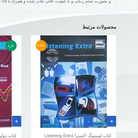
و بصورت تمام رنگی و با کیفیت عالی چاپ شده و همراه با cd عرضه می گردد.
محصولات مرتبط
تازه
-44%
کتاب
کتاب
+
-
+
لیسنینگ
دولپینگ
اکسترا
تکتیس
Listening
فور
Extra
کتاب لیسنینگ اکسترا Listening Extra
کتاب دولپ
افزودن به سبد خرید