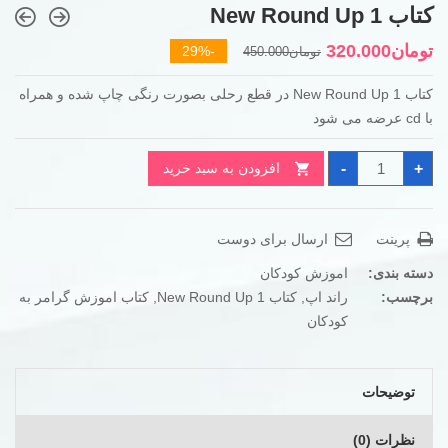
کتاب New Round Up 1
قیمت
قیمت
تومان
320.000
-29%
تومان
450.000
فعلی
اصلی
کتاب New Round Up 1 در قطع رحلی بصورت رنگی چاپ شده و همراه
تومان450.000
تومان320.000
با cd عرضه می شود
بود.
است.
کتاب
-
+
افزودن به سبد خرید
New
Round
Up
1
عدد
پرینت
ارسال برای دوست
دسته بندی:
اموزش کودکان
برچسب:
راند اپ
,
کتاب New Round Up 1
,
کتاب اموزش گرامر به
کودکان
توضیحات
نظرات (0)