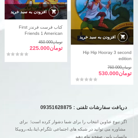
فرندز
First
Friends
افزودن به سبد خرید
1
American
عدد
کتاب فرست فرندز First
Friends 1 American
افزودن به سبد خرید
قیمت
قیمت
تومان
450.000
فعلی
اصلی
تومان
225.000
Hip Hip Hooray 3 second
تومان450.000
تومان225.000
امتیاز
0
از 5
edition
بود.
است.
قیمت
قیمت
تومان
760.000
فعلی
اصلی
تومان
530.000
تومان760.000
تومان530.000
امتیاز
0
از 5
بود.
است.
دریافت سفارشات تلفنی : 09351628875
اگر تنوع عناوین انتخاب را برای شما دشوار کرده است؛ برای
مشاوره می توانید در شبکه های اجتماعی تلگرام،ایتا،بله،روبیکا
واتساپ پایین صفحه پیام دهید