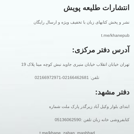
انتشارات طلیعه پویش
نشر و پخش کتابهای زبان با تخفیف ویژه و ارسال رایگان
t.me/khanepub
آدرس دفتر مرکزی:
تهران خیابان انقلاب خیابان منیری جاوید نبش کوچه مینا پلاک 19
تلفن: 02166462681-02166972971
دفتر مشهد:
ابتدای بلوار وکیل آباد زیرگذر پارک ملت شماره
کتابفروشی خانه زبان تلفن :05136062590
t.me/khane_zaban_mashhad