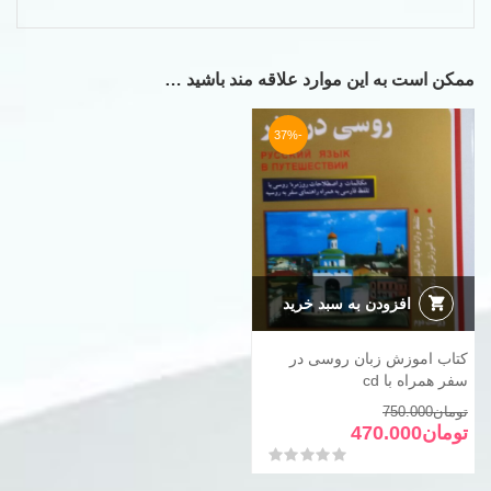
ممکن است به این موارد علاقه مند باشید …
-37%
افزودن به سبد خرید
کتاب اموزش زبان روسی در
سفر همراه با cd
قیمت
قیمت
تومان
750.000
فعلی
اصلی
تومان
470.000
تومان750.000
تومان470.000
امتیاز
0
از 5
بود.
است.