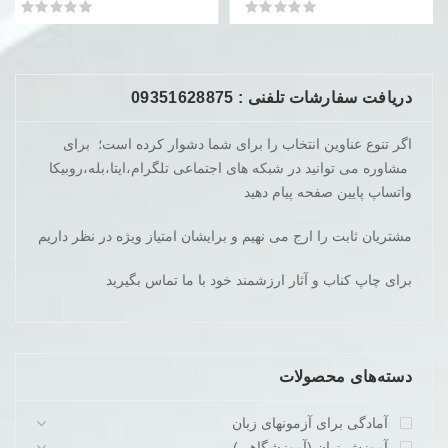
تومان780.000
تومان480.000
تومان850.000
تومان475.000
امتیاز
0
از 5
امتیاز
0
از 5
بود.
است.
بود.
است.
دریافت سفارشات تلفنی : 09351628875
اگر تنوع عناوین انتخاب را برای شما دشوار کرده است؛ برای
مشاوره می توانید در شبکه های اجتماعی تلگرام،ایتا،بله،روبیکا
واتساپ پایین صفحه پیام دهید
مشتریان ثابت را ارج می نهیم و برایشان امتیاز ویژه در نظر داریم
برای چاپ کناب و آثار ارزشمند خود با ما تماس بگیرید
دسته‌های محصولات
آمادگی برای آزمونهای زبان
آموزش زبان (آموزشگاهی)