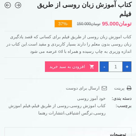
کتاب آموزش زبان روسی از طریق
فیلم
قیمت
قیمت
تومان
95.000
-37%
تومان
150.000
فعلی
اصلی
کتاب اموزش زبان روسی از طریق فیلم برای کسانی که قصد یادگیری
تومان95.000
تومان150.000
زبان روسی بدون معلم را دارند بسیار کاربردی و مفید است.این کتاب در
بود.
است.
اندازه وزیری به چاپ رسیده و همراه با cd عرضه می شود
کتاب
-
+
افزودن به سبد خرید
آموزش
زبان
روسی
از
طریق
پرینت
ارسال برای دوست
فیلم
عدد
دسته بندی:
خود آموز روسی
برچسب:
کتاب اموزش روسی،روسی از طریق فیلم،فیلم اموزش
روسی،نرگس اشتیاقی،انتشارات رهنما
توضیحات