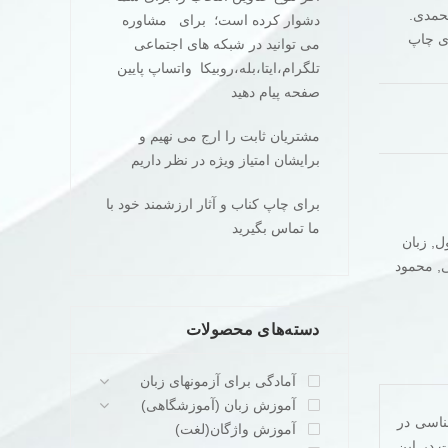
اثر محمود نورمحمدی.
دشوار کرده است؛ برای مشاوره
ری چاپ
می توانید در شبکه های اجتماعی
تلگرام،ایتا،بله،روبیکا واتساپ پایین
صفحه پیام دهید
مشتریان ثابت را ارج می نهیم و
برایشان امتیاز ویژه در نظر داریم
برای چاپ کناب و آثار ارزشمند خود با
ما تماس بگیرید
ل
,
زبان
ی
,
محمود
دسته‌های محصولات
آمادگی برای آزمونهای زبان
آموزش زبان (آموزشگاهی)
ی درس زبانشناسی در
آموزش واژگان(لغت)
.در این