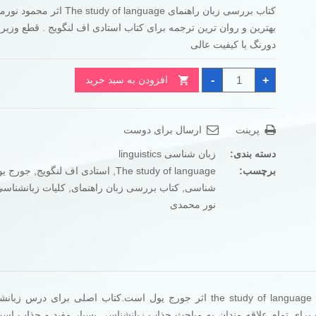
کتاب بررسی زبان راهنمای The study of language 
تومان420.000
تومان290.000
بهترین و روان ترین ترجمه برای کتاب استادی اف لنگویج . قطع وزی
بود.
است.
دورنگ با کیفیت عالی
کتاب
-
+
افزودن به سبد خرید
بررسی
زبان
راهنمای
The
study
پرینت
ارسال برای دوست
of
language
عدد
دسته بندی:
زبان شناسی linguistics
برچسب:
The study of language
,
استادی اف لنگویج
,
جورج یو
شناسی
,
کتاب بررسی زبان راهنمای
,
کلیات زبانشناس
نور محمدی
این کتاب بدون تردید بهترین و کم نقص ترین ترجمه از کتاب the study of language اثر جورج یول است.کتاب اصلی برا
ع برای تمام علاقه مندان به مباحث جذاب زبانشناسی بسیار مفید و جذاب است