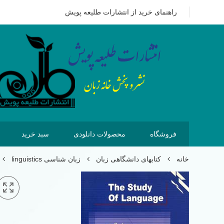
09351628875
هزینه ای که امروز برای خرید کتاب می پردازیم 
راهنمای خرید از انتشارات طلیعه پویش
فروشگاه
محصولات دانلودی
سبد خرید
خانه
کتابهای دانشگاهی زبان
زبان شناسی linguistics