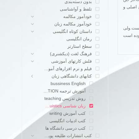
بدون دسته‌بندی
 اصلی و
تلفظ و آواشناسی
خودآموز مکالمه
خودآموز مکالمه زبان
ه است.ولی
داستان کوتاه انگلیسی
بوده است
رمان انگلیسی
سطح استارتر
فرهنگ لغت (دیکشنری)
فلش کارتهای آموزشی
فیلم و نرم افزارهای آموزشی
کتابهای دانشگاهی زبان
bussiness English
آموزش ترجمه TRANSLATION
روش تدریس teaching
زبان شناسی linguistics
کتب آموزش writing
کتب ادبیات انگلیسی
کتب درسی دانشگاه ها
کتب انتشارات طلیعه پویش