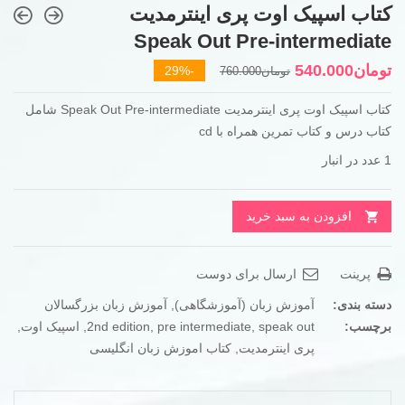
کتاب اسپیک اوت پری اینترمدیت
Speak Out Pre-intermediate
قیمت
قیمت
تومان
540.000
-29%
تومان
760.000
فعلی
اصلی
کتاب اسپیک اوت پری اینترمدیت Speak Out Pre-intermediate شامل
تومان760.000
تومان540.000
کتاب درس و کتاب تمرین همراه با cd
بود.
است.
1 عدد در انبار
افزودن به سبد خرید
پرینت
ارسال برای دوست
دسته بندی:
آموزش زبان (آموزشگاهی)
,
آموزش زبان بزرگسالان
برچسب:
speak out
,
pre intermediate
,
2nd edition
,
اسپیک اوت
,
پری اینترمدیت
,
کتاب اموزش زبان انگلیسی