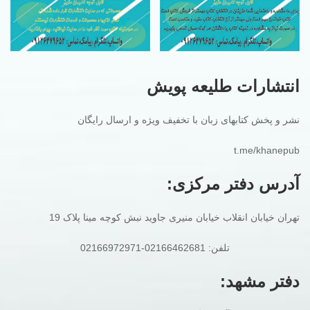
انتشارات طلیعه پویش
نشر و پخش کتابهای زبان با تخفیف ویژه و ارسال رایگان
t.me/khanepub
آدرس دفتر مرکزی:
تهران خیابان انقلاب خیابان منیری جاوید نبش کوچه مینا پلاک 19
تلفن: 02166462681-02166972971
دفتر مشهد: