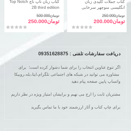
کتاب جملات کلیدی زبان
کتاب زبان تاپ ناچ Top Notch
انگلیسی منوچهر سرخابی
2B third edition
قیمت
قیمت
قیمت
قیمت
تومان
250.000
تومان
500.000
فعلی
اصلی
فعلی
اصلی
تومان
200.000
تومان
250.000
تومان250.000
تومان200.000
تومان500.000
تومان250.000
امتیاز
0
از 5
امتیاز
0
از 5
بود.
است.
بود.
است.
دریافت سفارشات تلفنی : 09351628875
اگر تنوع عناوین انتخاب را برای شما دشوار کرده است؛ برای
مشاوره می توانید در شبکه های اجتماعی تلگرام،ایتا،بله،روبیکا
واتساپ پایین صفحه پیام دهید
مشتریان ثابت را ارج می نهیم و برایشان امتیاز ویژه در نظر داریم
برای چاپ کناب و آثار ارزشمند خود با ما تماس بگیرید