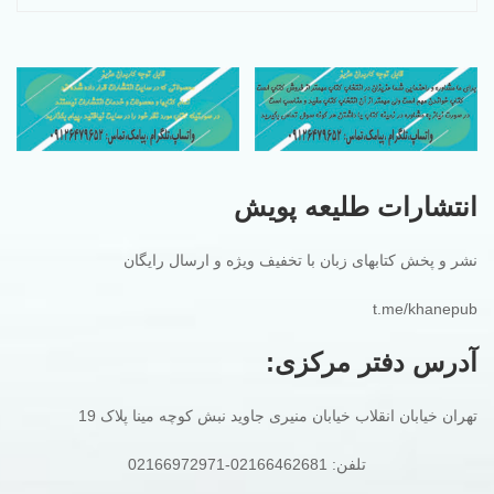
انتشارات طلیعه پویش
نشر و پخش کتابهای زبان با تخفیف ویژه و ارسال رایگان
t.me/khanepub
آدرس دفتر مرکزی:
تهران خیابان انقلاب خیابان منیری جاوید نبش کوچه مینا پلاک 19
تلفن: 02166462681-02166972971