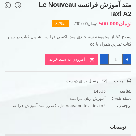
متد آموزش فرانسه Le Nouveau
Taxi A2
قیمت
قیمت
تومان
500.000
-37%
تومان
790.000
فعلی
اصلی
سطح A2 از مجموعه سه جلدی متد تاکسی فرانسه.شامل کتاب درس و
تومان790.000
تومان500.000
کتاب تمرین همراه با cd
بود.
است.
متد
-
+
افزودن به سبد خرید
آموزش
فرانسه
Le
Nouveau
Taxi
پرینت
ارسال برای دوست
A2
عدد
شناسه
14303
دسته بندی:
آموزش زبان فرانسه
برچسب:
taxi a2
,
le nouveau taxi
,
تاکسی
,
متد آموزش فرانسه
توضیحات