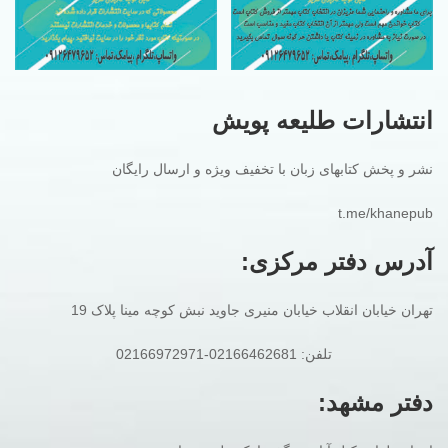
انتشارات طلیعه پویش
نشر و پخش کتابهای زبان با تخفیف ویژه و ارسال رایگان
t.me/khanepub
آدرس دفتر مرکزی:
تهران خیابان انقلاب خیابان منیری جاوید نبش کوچه مینا پلاک 19
تلفن: 02166462681-02166972971
دفتر مشهد: