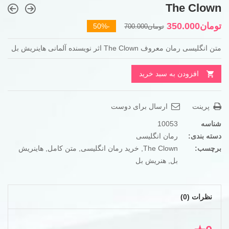
The Clown
قیمت
قیمت
تومان
350.000
-50%
تومان
700.000
فعلی
اصلی
متن انگلیسی رمان معروف The Clown اثر نویسنده آلمانی هاینریش بل
تومان700.000
تومان350.000
بود.
است.
افزودن به سبد خرید
پرینت
ارسال برای دوست
شناسه
10053
دسته بندی:
رمان انگلیسی
برچسب:
The Clown
,
خرید رمان انگلیسی
,
متن کامل
,
هاینریش
بل
,
هنریش بل
نظرات (0)