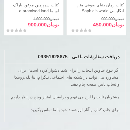
land
کتاب رمان دنیای صوفی متن
کتاب سرزمین موعود باراک
عدد
انگلیسی Sophie’s world
اوباما a promised land
قیمت
قیمت
قیمت
قیمت
تومان
900.000
تومان
1.600.000
فعلی
اصلی
فعلی
اصلی
تومان
450.000
تومان
900.000
تومان900.000
تومان450.000
تومان900.000
تومان1.600.000
امتیاز
0
از 5
امتیاز
0
از 5
بود.
است.
بود.
است.
دریافت سفارشات تلفنی : 09351628875
اگر تنوع عناوین انتخاب را برای شما دشوار کرده است؛ برای
مشاوره می توانید در شبکه های اجتماعی تلگرام،ایتا،بله،روبیکا
واتساپ پایین صفحه پیام دهید
مشتریان ثابت را ارج می نهیم و برایشان امتیاز ویژه در نظر داریم
برای چاپ کناب و آثار ارزشمند خود با ما تماس بگیرید