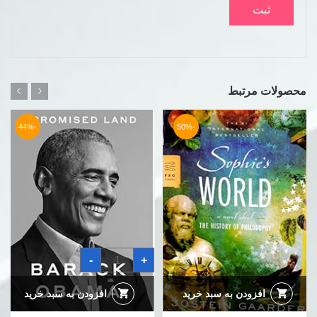
محصولات مرتبط
-44%
-50%
کتاب
-
+
سرزمین
موعود
باراک
اوباما
افزودن به سبد خرید
افزودن به سبد خرید
a
promised