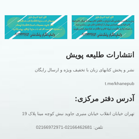
انتشارات طلیعه پویش
نشر و پخش کتابهای زبان با تخفیف ویژه و ارسال رایگان
t.me/khanepub
آدرس دفتر مرکزی:
تهران خیابان انقلاب خیابان منیری جاوید نبش کوچه مینا پلاک 19
تلفن: 02166462681-02166972971