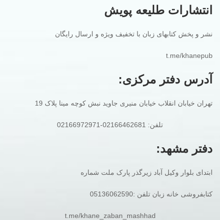
انتشارات طلیعه پویش
نشر و پخش کتابهای زبان با تخفیف ویژه و ارسال رایگان
t.me/khanepub
آدرس دفتر مرکزی:
تهران خیابان انقلاب خیابان منیری جاوید نبش کوچه مینا پلاک 19
تلفن: 02166462681-02166972971
دفتر مشهد:
ابتدای بلوار وکیل آباد زیرگذر پارک ملت شماره
کتابفروشی خانه زبان تلفن :05136062590
t.me/khane_zaban_mashhad