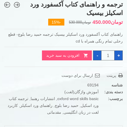
ترجمه و راهنمای کتاب آکسفورد ورد
اسکیلز بیسیک
قیمت
قیمت
تومان
450.000
-15%
تومان
530.000
فعلی
اصلی
راهنمای کتاب آکسفورد ورد اسکیلز بیسیک ترجمه حمید رضا بلوچ- قطع
تومان530.000
تومان450.000
رحلی تمام رنگی همراه با cd
بود.
است.
ترجمه
-
+
افزودن به سبد خرید
و
راهنمای
کتاب
آکسفورد
ورد
پرینت
ارسال برای دوست
اسکیلز
بیسیک
عدد
شناسه
69194
دسته بندی:
آموزش واژگان(لغت)
برچسب:
oxford word skills basic
,
انتشارات رهنما
,
ترجمه کتاب
ورد اسکیل
,
حمید رضا بلوچ
,
راهنمای ورد اسکیلز
,
کاربرد
لغت در زبان انگلیسی
,
مقدماتی