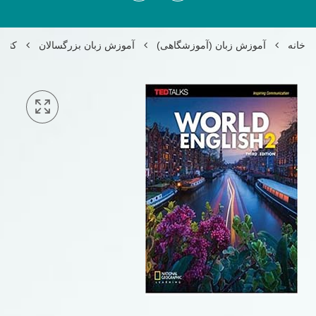
خانه
آموزش زبان (آموزشگاهی)
آموزش زبان بزرگسالان
کتاب ld English 2 3rd edition