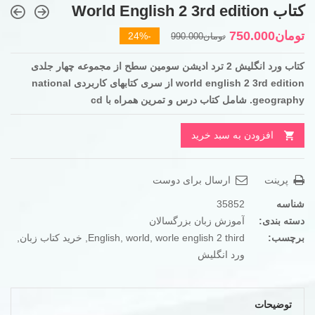
کتاب World English 2 3rd edition
قیمت
قیمت
تومان
750.000
-24%
تومان
990.000
فعلی
اصلی
کتاب ورد انگلیش 2 ترد ادیشن سومین سطح از مجموعه چهار جلدی
تومان990.000
تومان750.000
world english 2 3rd edition
از سری کتابهای کاربردی
national
بود.
است.
geography. شامل کتاب درس و تمرین همراه با cd
افزودن به سبد خرید
پرینت
ارسال برای دوست
شناسه
35852
دسته بندی:
آموزش زبان بزرگسالان
برچسب:
worle english 2 third
,
world
,
English
,
خرید کتاب زبان
,
ورد انگلیش
توضیحات