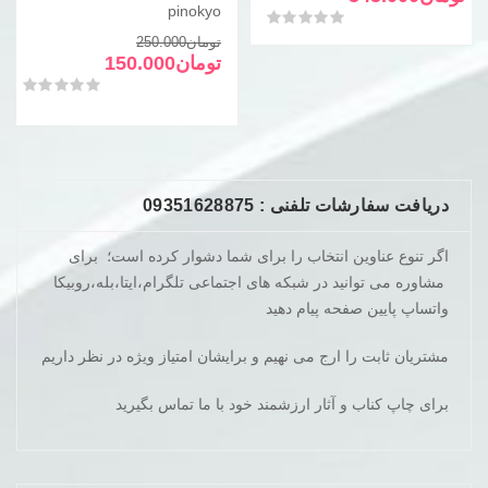
pinokyo
تومان780.000
تومان545.000
امتیاز
0
از 5
بود.
است.
قیمت
قیمت
تومان
250.000
فعلی
اصلی
تومان
150.000
تومان250.000
تومان150.000
امتیاز
0
از 5
بود.
است.
دریافت سفارشات تلفنی : 09351628875
اگر تنوع عناوین انتخاب را برای شما دشوار کرده است؛ برای
مشاوره می توانید در شبکه های اجتماعی تلگرام،ایتا،بله،روبیکا
واتساپ پایین صفحه پیام دهید
مشتریان ثابت را ارج می نهیم و برایشان امتیاز ویژه در نظر داریم
برای چاپ کناب و آثار ارزشمند خود با ما تماس بگیرید