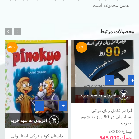
همین مجموعه است.
محصولات مرتبط
-40%
-30%
گرامر
-
+
کامل
زبان
ترکی
استانبولی
افزودن به سبد خرید
در
داستان
90
-
+
کوتاه
روز
گرامر کامل زبان ترکی
ترکی
به
استانبولی
شیوه
استانبولی در 90 روز به شیوه
pinokyo
نصرت
افزودن به سبد خرید
نصرت
عدد
عدد
قیمت
قیمت
تومان
780.000
داستان کوتاه ترکی استانبولی
فعلی
اصلی
تومان
545.000