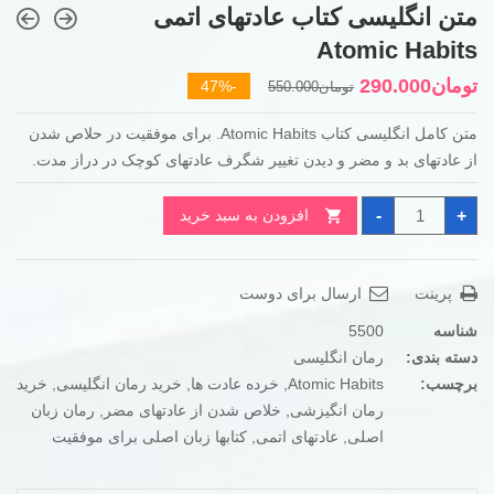
متن انگلیسی کتاب عادتهای اتمی
Atomic Habits
قیمت
قیمت
تومان
290.000
-47%
تومان
550.000
فعلی
اصلی
متن کامل انگلیسی کتاب Atomic Habits. برای موفقیت در حلاص شدن
تومان550.000
تومان290.000
از عادتهای بد و مضر و دیدن تغییر شگرف عادتهای کوچک در دراز مدت.
بود.
است.
متن
-
+
افزودن به سبد خرید
انگلیسی
کتاب
عادتهای
اتمی
Atomic
پرینت
ارسال برای دوست
Habits
عدد
شناسه
5500
دسته بندی:
رمان انگلیسی
برچسب:
Atomic Habits
,
خرده عادت ها
,
خرید رمان انگلیسی
,
خرید
رمان انگیزشی
,
خلاص شدن از عادتهای مضر
,
رمان زبان
اصلی
,
عادتهای اتمی
,
کتابها زبان اصلی برای موفقیت