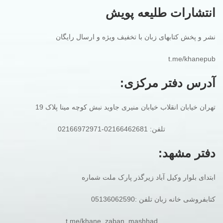
انتشارات طلیعه پویش
نشر و پخش کتابهای زبان با تخفیف ویژه و ارسال رایگان
t.me/khanepub
آدرس دفتر مرکزی:
تهران خیابان انقلاب خیابان منیری جاوید نبش کوچه مینا پلاک 19
تلفن: 02166462681-02166972971
دفتر مشهد:
ابتدای بلوار وکیل آباد زیرگذر پارک ملت شماره
کتابفروشی خانه زبان تلفن :05136062590
t.me/khane_zaban_mashhad