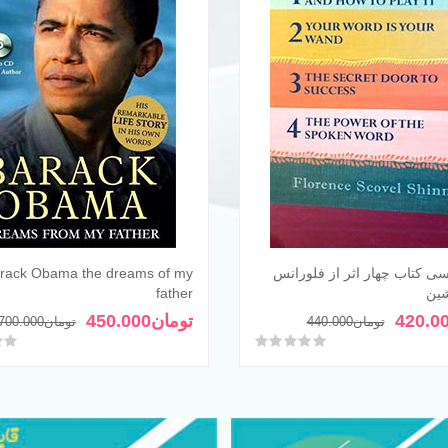
سی کتاب چهار اثر از فلورانس
rack Obama the dreams of my
افزودن به سبد خرید
افزودن به سبد خری
ین
father
قیمت
قیمت
420.0
تومان
450.000
تومان
440.000
تومان
700.000
فعلی
اصلی
امتیاز
0
از 5
امتی
تومان440.000
تومان420.000
بود.
است.