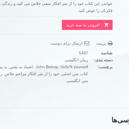
خواندن این کتاب خود را از شر افکار منفی خلاص می کنید.و زندگی 
بود.
است.
فکرتان را عوض کنید.
افزودن به سبد خرید
پرینت
ارسال برای دوست
شناسه
5497
دسته بندی:
رمان انگلیسی
برچسب:
Unfu*k yourself
,
John Bishop
,
اعتماد به نفس
,
بد بی
کتاب متن اصلی
,
خود را از شر افکار مزاحم خلاص
,
رو
متن انگلیسی
سی‌ها