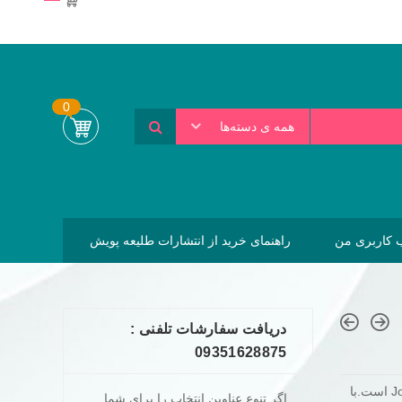
0
همه ی دسته‌ها
کاربری من
راهنمای خرید از انتشارات طلیعه پویش
دریافت سفارشات تلفنی :
09351628875
این کتاب بسیار جذاب و خواندنی از آثار نویسنده معروف John Bishop است.با
اگر تنوع عناوین انتخاب را برای شما