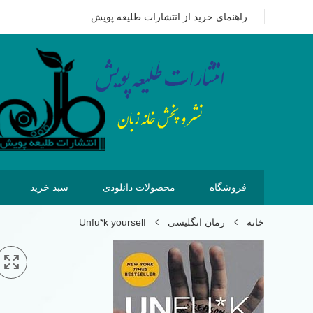
09351628875
هزینه ای که امروز برای خرید کتاب می پردازیم 
راهنمای خرید از انتشارات طلیعه پویش
فروشگاه
محصولات دانلودی
سبد خرید
خانه
رمان انگلیسی
Unfu*k yourself