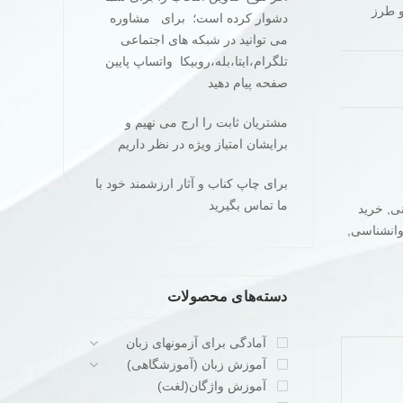
و طرز
دشوار کرده است؛ برای مشاوره
می توانید در شبکه های اجتماعی
تلگرام،ایتا،بله،روبیکا واتساپ پایین
صفحه پیام دهید
مشتریان ثابت را ارج می نهیم و
برایشان امتیاز ویژه در نظر داریم
برای چاپ کناب و آثار ارزشمند خود با
ما تماس بگیرید
نی
,
خرید
انشناسی
,
دسته‌های محصولات
آمادگی برای آزمونهای زبان
آموزش زبان (آموزشگاهی)
آموزش واژگان(لغت)