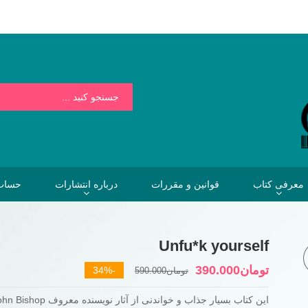
بسیار کمتر از هزینه هایی است که فردا برای نخریدن کتاب خواهیم پرداخت.
معرفی کتاب
قوانین و مقررات
درباره انتشارات
حساب 
Unfu*k yourself
قیمت
قیمت
تومان
390.000
-34%
تومان
590.000
فعلی
اصلی
تومان590.000
تومان390.000