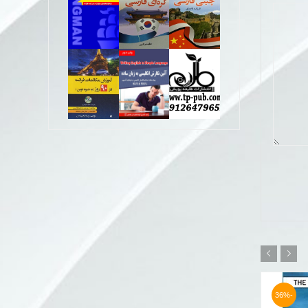
-50%
-36%