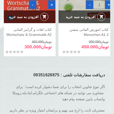
کتاب
کتاب
-
+
-
+
اموزش
لغات
المانی
و
منشن
گرامر
Menschen
المانی
افزودن به سبد خرید
افزودن به سبد خرید
Wortschatz
A1.2
عدد
&
Grammatik
کتاب اموزش المانی منشن
کتاب لغات و گرامر المانی
A2
عدد
Wortschatz & Grammatik A2
Menschen A1.2
قیمت
قیمت
قیمت
قیمت
تومان
900.000
تومان
450.000
فعلی
اصلی
فعلی
اصلی
تومان
450.000
تومان
300.000
تومان900.000
تومان450.000
تومان450.000
تومان300.000
امتیاز
0
از 5
امتیاز
0
از 5
بود.
است.
بود.
است.
دریافت سفارشات تلفنی : 09351628875
اگر تنوع عناوین انتخاب را برای شما دشوار کرده است؛ برای
مشاوره می توانید در شبکه های اجتماعی تلگرام،ایتا،بله،روبیکا
واتساپ پایین صفحه پیام دهید
مشتریان ثابت را ارج می نهیم و برایشان امتیاز ویژه در نظر داریم