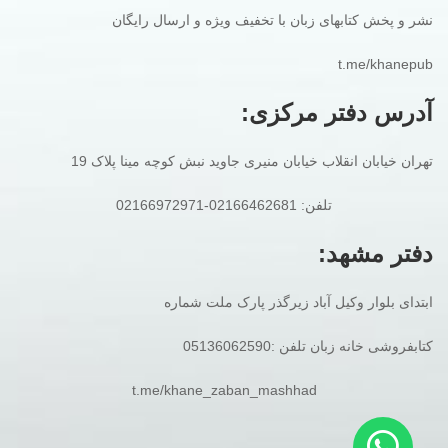
نشر و پخش کتابهای زبان با تخفیف ویژه و ارسال رایگان
t.me/khanepub
آدرس دفتر مرکزی:
تهران خیابان انقلاب خیابان منیری جاوید نبش کوچه مینا پلاک 19
تلفن: 02166462681-02166972971
دفتر مشهد:
ابتدای بلوار وکیل آباد زیرگذر پارک ملت شماره
کتابفروشی خانه زبان تلفن :05136062590
t.me/khane_zaban_mashhad