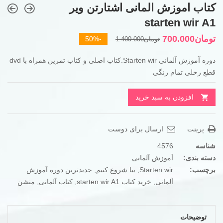
کتاب اموزش المانی اشتارتن ویر
starten wir A1
قیمت
قیمت
تومان
700.000
-50%
تومان
1.400.000
فعلی
اصلی
دوره آموزش آلمانی Starten wir.کتاب اصلی و کتاب تمرین همراه با dvd
تومان700.000
تومان1.400.000
قطع رحلی تمام رنگی
بود.
است.
افزودن به سبد خرید
پرینت
ارسال برای دوست
شناسه
4576
دسته بندی:
آموزش آلمانی
برچسب:
Starten wir
,
بیا شروع کنیم
,
جدیدترین دوره آموزش
آلمانی
,
خرید کتاب starten wir A1
,
کتاب آلمانی
,
منشن
توضیحات