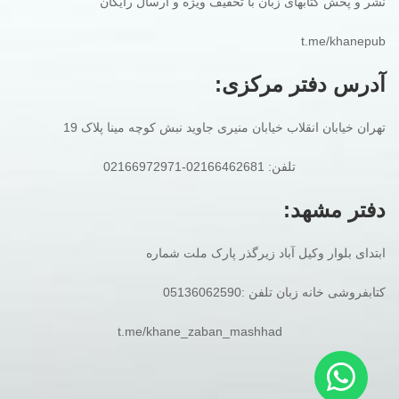
نشر و پخش کتابهای زبان با تخفیف ویژه و ارسال رایگان
t.me/khanepub
آدرس دفتر مرکزی:
تهران خیابان انقلاب خیابان منیری جاوید نبش کوچه مینا پلاک 19
تلفن: 02166462681-02166972971
دفتر مشهد:
ابتدای بلوار وکیل آباد زیرگذر پارک ملت شماره
کتابفروشی خانه زبان تلفن :05136062590
t.me/khane_zaban_mashhad