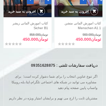
-
+
-
+
اموزش
اموزش
المانی
المانی
منشن
زیشر
Sicher
Menschen
افزودن به سبد خرید
افزودن به سبد خرید
B1
A1.1
عدد
عدد
کتاب اموزش المانی منشن
کتاب اموزش المانی زیشر
Sicher B1
Menschen A1.1
قیمت
قیمت
قیمت
قیمت
تومان
900.000
تومان
858.000
فعلی
اصلی
فعلی
اصلی
تومان
450.000
تومان
450.000
تومان900.000
تومان450.000
تومان858.000
تومان450.000
امتیاز
0
از 5
امتیاز
0
از 5
بود.
است.
بود.
است.
دریافت سفارشات تلفنی : 09351628875
اگر تنوع عناوین انتخاب را برای شما دشوار کرده است؛ برای
مشاوره می توانید در شبکه های اجتماعی تلگرام،ایتا،بله،روبیکا
واتساپ پایین صفحه پیام دهید
مشتریان ثابت را ارج می نهیم و برایشان امتیاز ویژه در نظر داریم