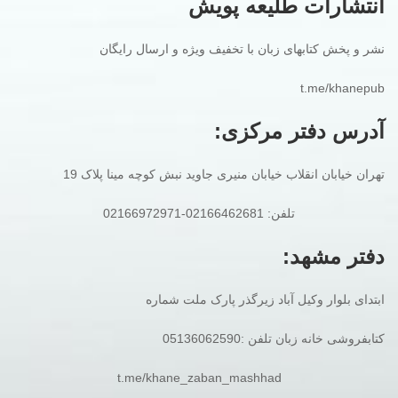
انتشارات طلیعه پویش
نشر و پخش کتابهای زبان با تخفیف ویژه و ارسال رایگان
t.me/khanepub
آدرس دفتر مرکزی:
تهران خیابان انقلاب خیابان منیری جاوید نبش کوچه مینا پلاک 19
تلفن: 02166462681-02166972971
دفتر مشهد:
ابتدای بلوار وکیل آباد زیرگذر پارک ملت شماره
کتابفروشی خانه زبان تلفن :05136062590
t.me/khane_zaban_mashhad