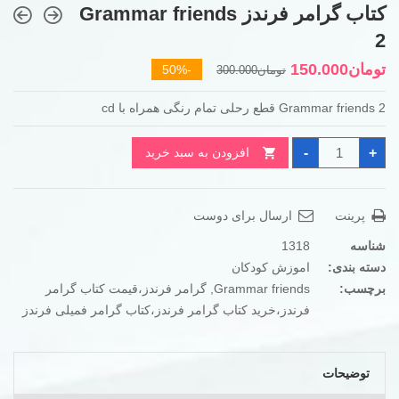
کتاب گرامر فرندز Grammar friends
2
قیمت
قیمت
تومان
150.000
-50%
تومان
300.000
فعلی
اصلی
Grammar friends 2 قطع رحلی تمام رنگی همراه با cd
تومان300.000
تومان150.000
بود.
است.
کتاب
-
+
افزودن به سبد خرید
گرامر
فرندز
Grammar
friends
2
پرینت
ارسال برای دوست
عدد
شناسه
1318
دسته بندی:
اموزش کودکان
برچسب:
Grammar friends
,
گرامر فرندز،قیمت کتاب گرامر
فرندز،خرید کتاب گرامر فرندز،کتاب گرامر فمیلی فرندز
توضیحات