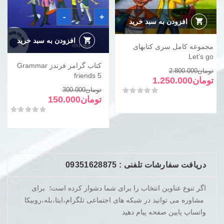
کتاب
-
+
گرامر
افزودن به سبد خرید
فرندز
Grammar
friends
افزودن به سبد خرید
5
مجموعه کامل سری کتابهای
عدد
Let’s go
کتاب گرامر فرندز Grammar
قیمت
قیمت
تومان
2.800.000
friends 5
فعلی
اصلی
تومان
1.250.000
قیمت
قیمت
تومان2.800.000
تومان1.250.000
تومان
300.000
امتیاز
0
از 5
فعلی
اصلی
تومان
150.000
بود.
است.
تومان300.000
تومان150.000
امتیاز
0
از 5
بود.
است.
دریافت سفارشات تلفنی : 09351628875
اگر تنوع عناوین انتخاب را برای شما دشوار کرده است؛ برای
مشاوره می توانید در شبکه های اجتماعی تلگرام،ایتا،بله،روبیکا
واتساپ پایین صفحه پیام دهید