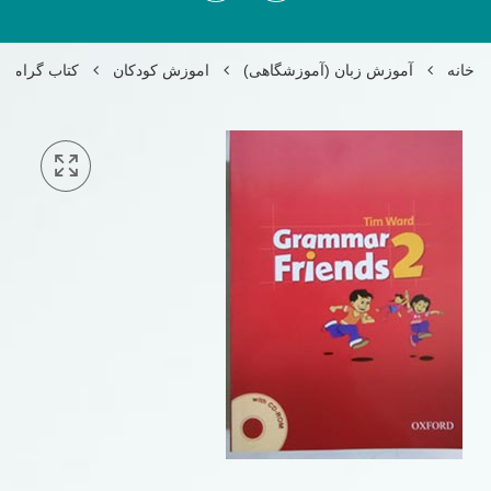
خانه
آموزش زبان (آموزشگاهی)
اموزش کودکان
کتاب گرامر فرندز riends 2