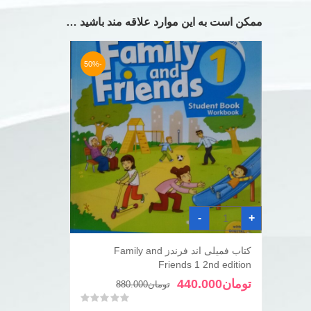
ممکن است به این موارد علاقه مند باشید …
-50%
کتاب
-
+
فمیلی
اند
فرندز
Family
کتاب فمیلی اند فرندز Family and
افزودن به سبد خرید
and
Friends 1 2nd edition
Friends
1
قیمت
قیمت
تومان
440.000
تومان
880.000
2nd
فعلی
اصلی
edition
امتیاز
0
از 5
عدد
تومان880.000
تومان440.000