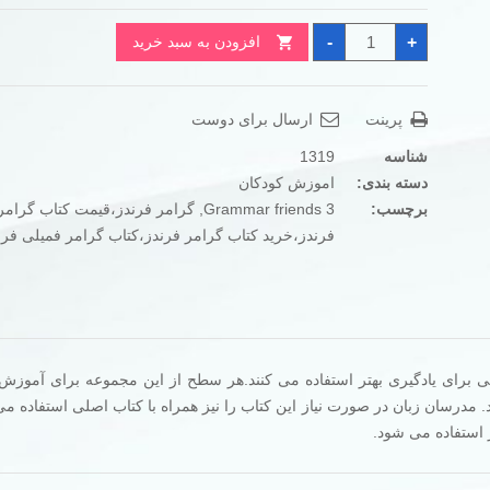
بود.
است.
کتاب
-
+
افزودن به سبد خرید
گرامر
فرندز
Grammar
friends
3
پرینت
ارسال برای دوست
عدد
شناسه
1319
دسته بندی:
اموزش کودکان
برچسب:
Grammar friends 3
,
گرامر فرندز،قیمت کتاب گرامر
فرندز،خرید کتاب گرامر فرندز،کتاب گرامر فمیلی فرن
ی Family and friends از کتابهای کمکی برای یادگیری بهتر استفاده می کنند.هر سطح از این مجموعه برای آم
 در سطح یکی از کتابهای Grammar friends هستند. مدرسان زبان در صورت نیاز این کتاب را نیز همراه با کتاب اصلی استفاده
استفاده می شود.