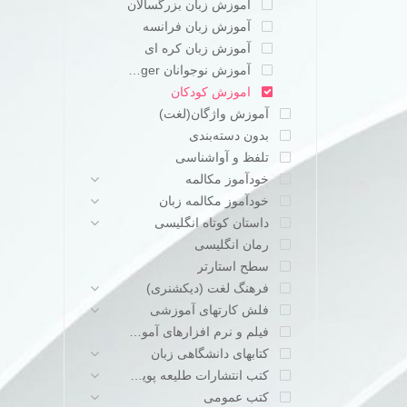
آموزش زبان بزرگسالان
آموزش زبان فرانسه
آموزش زبان کره ای
آموزش نوجوانان teenager
اموزش کودکان
آموزش واژگان(لغت)
بدون دسته‌بندی
تلفظ و آواشناسی
خودآموز مکالمه
خودآموز مکالمه زبان
داستان کوتاه انگلیسی
رمان انگلیسی
سطح استارتر
فرهنگ لغت (دیکشنری)
فلش کارتهای آموزشی
فیلم و نرم افزارهای آموزشی
کتابهای دانشگاهی زبان
کتب انتشارات طلیعه پویش
کتب عمومی