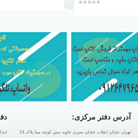
فعلی
اصلی
امتیاز
0
از 5
تومان350.000
تومان180.000
بود.
است.
آدرس دفتر مرکزی:
دفت
تهران خیابان انقلاب خیابان منیری جاوید نبش کوچه مینا پلاک 19
ابتد