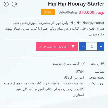
Hip Hip Hooray Starter
قیمت
قیمت
تومان
370.000
-33%
تومان
550.000
فعلی
اصلی
Hip Hip Hooray starter اولین دوره از مجموعه آموزش هیپ هیپ
تومان550.000
تومان370.000
هورای.قطع رحلی کتاب درس تمام رنگی همرا با کتاب تمرین سیاه سفید
بود.
است.
و cd صوتی.
Hip
-
+
افزودن به سبد خرید
Hip
Hooray
Starter
عدد
پرینت
ارسال برای دوست
شناسه
2764
دسته بندی:
اموزش کودکان
برچسب:
hip hip hooray starter
,
خرید کتاب هیپ هیپ هورا
,
قیمت
کتاب هیپ هیپ هورای
,
کتاب آموزش کودکان
,
هیپ
استارتر