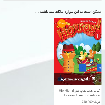
ممکن است به این موارد علاقه مند باشید …
-43%
کتاب
-
+
هیپ
هیپ
هورای
Hip
افزودن به سبد خرید
Hip
Hooray
1
کتاب هیپ هیپ هورای Hip Hip
second
edition
Hooray 1 second edition
عدد
قیمت
قیمت
تومان
740.000