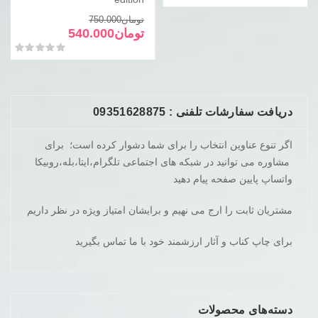
بود.
است.
قیمت
قیمت
تومان
750.000
فعلی
اصلی
تومان
540.000
تومان750.000
تومان540.000
امتیاز
0
از 5
بود.
است.
دریافت سفارشات تلفنی : 09351628875
اگر تنوع عناوین انتخاب را برای شما دشوار کرده است؛ برای
مشاوره می توانید در شبکه های اجتماعی تلگرام،ایتا،بله،روبیکا
واتساپ پایین صفحه پیام دهید
مشتریان ثابت را ارج می نهیم و برایشان امتیاز ویژه در نظر داریم
برای چاپ کناب و آثار ارزشمند خود با ما تماس بگیرید
دسته‌های محصولات