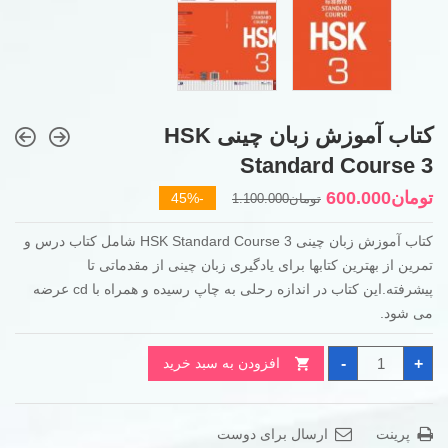
کتاب آموزش زبان چینی HSK
Standard Course 3
قیمت
قیمت
تومان
600.000
-45%
تومان
1.100.000
فعلی
اصلی
کتاب آموزش زبان چینی HSK Standard Course 3 شامل کتاب درس و
تومان600.000
تومان1.100.000
تمرین از بهترین کتابها برای یادگیری زبان چینی از مقدماتی تا
بود.
است.
پیشرفته.این کتاب در اندازه رحلی به چاپ رسیده و همراه با cd عرضه
می شود.
کتاب
-
+
افزودن به سبد خرید
آموزش
زبان
چینی
HSK
Standard
پرینت
ارسال برای دوست
Course