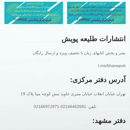
انتشارات طلیعه پویش
نشر و پخش کتابهای زبان با تخفیف ویژه و ارسال رایگان
t.me/khanepub
آدرس دفتر مرکزی:
تهران خیابان انقلاب خیابان منیری جاوید نبش کوچه مینا پلاک 19
تلفن: 02166462681-02166972971
دفتر مشهد: