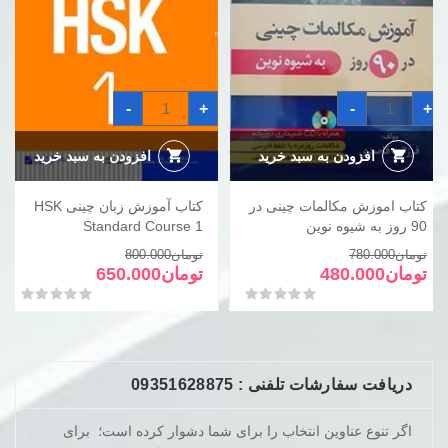
کتاب
کتاب
-
+
-
+
اموزش
آموزش
مکالمات
زبان
چینی
چینی
در
HSK
افزودن به سبد خرید
افزودن به سبد خرید
Standard
90
روز
Course
به
1
کتاب اموزش مکالمات چینی در
کتاب آموزش زبان چینی HSK
شیوه
عدد
نوین
90 روز به شیوه نوین
Standard Course 1
عدد
قیمت
قیمت
قیمت
قیمت
تومان
780.000
تومان
800.000
فعلی
اصلی
فعلی
اصلی
تومان
480.000
تومان
650.000
تومان780.000
تومان480.000
تومان800.000
تومان650.000
امتیاز
0
از 5
امتیاز
0
از 5
بود.
است.
بود.
است.
دریافت سفارشات تلفنی : 09351628875
اگر تنوع عناوین انتخاب را برای شما دشوار کرده است؛ برای