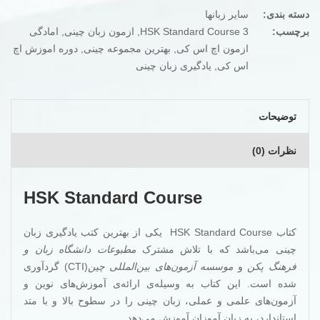
3
عدد
دسته بندی:
سایر زبانها
برچسب:
HSK Standard Course 3
,
ازمون زبان چینی
,
امادگی
ازمون اچ اس کی
,
بهترین مجموعه چینی
,
دوره اموزش اچ
اس کی
,
یادگیری زبان چینی
توضیحات
نظرات (0)
HSK Standard Course
کتاب HSK Standard Course یکی از بهترین کتب یادگیری زبان
چینی می‌باشد که با تلاش مشترک
مطبوعات دانشگاه زبان و
فرهنگ پکن
و
موسسه آزمون‌های بین‌المللی چین
(CTI) گردآوری
شده است. این کتاب به وسیله‌ی ارائه‌ی آموزش‌های نوین و
آزمون‌های علمی و عملی، زبان چینی را در سطوح بالا و با متد
استاندارد، به زبان آموزان آموزش می‌دهد.