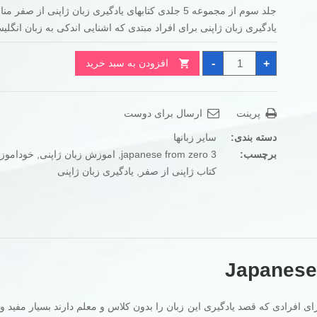
جلد سوم از مجموعه 5 جلدی کتابهای یادگیری زبان ژاپنی از صف
تومان920.000
تومان580.000
یادگیری زبان ژاپنی برای افراد مبتدی که اشنایی اندکی به زبان انگلی
بود.
است.
کتاب
-
+
افزودن به سبد خرید
ژاپنی
از
صفر3
Japanese
from
پرینت
ارسال برای دوست
zero
عدد
دسته بندی:
سایر زبانها
برچسب:
japanese from zero 3
,
اموزش زبان ژاپنی
,
خوداموز 
کتاب ژاپنی از صفر
,
یادگیری زبان ژاپنی
 صفر یک مجموعه 5 جلدی است که برای افرادی که قصد یادگیری این زبان را بدون کلاس و معلم دارند بسیار مفی