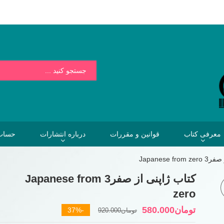
بسیار کمتر از هزینه هایی است که فردا برای نخریدن کتاب خواهیم پرداخت.
معرفی کتاب
قوانین و مقررات
درباره انتشارات
حساب 
Japanese f
کتاب ژاپنی از صفر3 Japanese from
zero
قیمت
قیمت
تومان
580.000
-37%
تومان
920.000
فعلی
اصلی