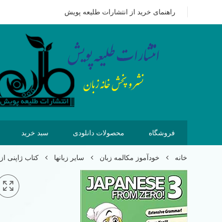
09351628875
هزینه ای که امروز برای خرید کتاب می پردازیم 
راهنمای خرید از انتشارات طلیعه پویش
فروشگاه
محصولات دانلودی
سبد خرید
خانه
خودآموز مکالمه زبان
سایر زبانها
کتاب ژاپنی از صفر3 rom zero