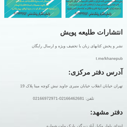
انتشارات طلیعه پویش
نشر و پخش کتابهای زبان با تخفیف ویژه و ارسال رایگان
t.me/khanepub
آدرس دفتر مرکزی:
تهران خیابان انقلاب خیابان منیری جاوید نبش کوچه مینا پلاک 19
تلفن: 02166462681-02166972971
دفتر مشهد:
ابتدای بلوار وکیل آباد زیرگذر پارک ملت شماره