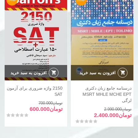
-14%
-20%
افزودن به سبد خرید
افزودن به سبد خرید
درسنامه جامع زبان دکتری
2150 واژه ضروری برای آزمون
SAT
MSRT MHLE MCHE EPT
لزگی
قیمت
قیمت
تومان
700.000
قیمت
قیمت
فعلی
اصلی
تومان
600.000
تومان
2.990.000
فعلی
اصلی
تومان700.000
تومان600.000
تومان
2.400.000
امتیاز
0
از 5
تومان2.990.000
تومان2.400.000
بود.
است.
امتیاز
0
از 5
بود.
است.