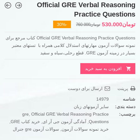
Official GRE Verbal Reasoning
Practice Questions
قیمت
قیمت
تومان
530.000
-30%
تومان
760.000
فعلی
اصلی
Official GRE Verbal Reasoning Practice Questions کتاب مرجع برای
تومان760.000
تومان530.000
نمونه سوالات آزمون مهارتهای استدلال کلامی همراه با تستهای معتبر
بود.
است.
بسیار در زمینه آزمون GRE. قطع رحلی،سیاه و سفید
افزودن به سبد خرید
پرینت
ارسال برای دوست
شناسه
14979
دسته بندی:
سایر آزمونهای زبان
برچسب:
Official GRE Verbal Reasoning Practice
,
gre
Questions
,
آمادگی آزمون جی آر ای
,
خرید کتاب GRE
,
خرید نمونه سوالات آزمون
,
سوالات آزمون gre جنرال