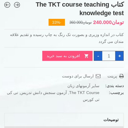
کتاب The TKT course teaching
knowledge test
قیمت
قیمت
تومان
240.000
-33%
تومان
360.000
فعلی
اصلی
کتاب در اندازه وزیری و بصورت تک رنگ به چاپ رسیده و تقدیم علاقه
تومان360.000
تومان240.000
مندان می گردد
بود.
است.
کتاب
-
+
افزودن به سبد خرید
The
TKT
course
teaching
knowledge
پرینت
ارسال برای دوست
test
عدد
دسته بندی:
سایر آزمونهای زبان
برچسب:
The TKT Course
,
آزمون سنجش دانش تدریس
,
تی کی
تی کورس
توضیحات