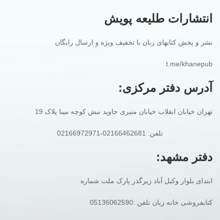
انتشارات طلیعه پویش
نشر و پخش کتابهای زبان با تخفیف ویژه و ارسال رایگان
t.me/khanepub
آدرس دفتر مرکزی:
تهران خیابان انقلاب خیابان منیری جاوید نبش کوچه مینا پلاک 19
تلفن: 02166462681-02166972971
دفتر مشهد:
ابتدای بلوار وکیل آباد زیرگذر پارک ملت شماره
کتابفروشی خانه زبان تلفن :05136062590