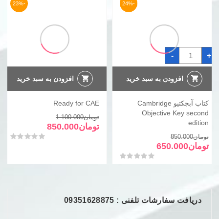
-23%
-24%
کتاب
-
+
آبجکتیو
Cambridge
Objective
Key
افزودن به سبد خرید
افزودن به سبد خرید
second
edition
عدد
کتاب آبجکتیو Cambridge
Ready for CAE
Objective Key second
قیمت
قیمت
تومان
1.100.000
edition
فعلی
اصلی
تومان
850.000
قیمت
قیمت
تومان850.000
تومان1.100.000
امتیاز
0
از 5
تومان
850.000
فعلی
اصلی
بود.
است.
تومان
650.000
تومان850.000
تومان650.000
امتیاز
0
از 5
بود.
است.
دریافت سفارشات تلفنی : 09351628875