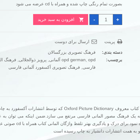
بصورت تمام رنگی چاپ شده و همراه با cd عرضه می شود
بود.
است.
فرهنگ
-
+
افزودن به سبد خرید
تصویری
آکسفورد
آلمانی
فارسی
عدد
پرینت
ارسال برای دوست
دسته بندی:
فرهنگ تصویری بزرگسالان
برچسب:
opd آلمانی
,
opd german
,
پرویز ذوالجلالی
,
فرهنگ ال
فارسی
,
فرهنگ تصویری آکسفورد آلمانی فارسی
این کتاب واژه نامه مصور آلمانی به فارسی است که بر اساس کتاب معروف Oxford Picture Dictionary که توسط انتش
 به یک فرهنگ مصور المانی فارسی مرتفع می سازد.ضمن اینکه می توان به ع
کتاب اموزشی برای یادگیری لغات در زمینه های مختلف استفاده نمود.برای د
 و به همت انتشارات دانشیار به چاپ رسیده است