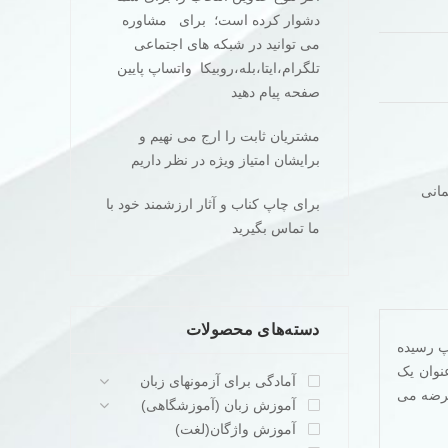
دشوار کرده است؛ برای مشاوره
می توانید در شبکه های اجتماعی
تلگرام،ایتا،بله،روبیکا واتساپ پایین
صفحه پیام دهید
مشتریان ثابت را ارج می نهیم و
برایشان امتیاز ویژه در نظر داریم
مانی
برای چاپ کناب و آثار ارزشمند خود با
ما تماس بگیرید
دسته‌های محصولات
ارات آکسفورد به چاپ رسیده
نوان یک
آمادگی برای آزمونهای زبان
رک و یادگیری بهتر تلفظ واژگان المانی کتاب همراه با cd صوتی عرضه می
آموزش زبان (آموزشگاهی)
آموزش واژگان(لغت)