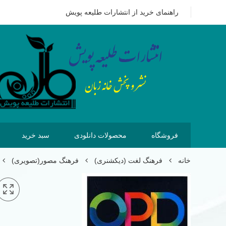
09351628875
هزینه ای که امروز برای خرید کتاب می پردازیم 
راهنمای خرید از انتشارات طلیعه پویش
فروشگاه
محصولات دانلودی
سبد خرید
خانه
فرهنگ لغت (دیکشنری)
فرهنگ مصور(تصویری)