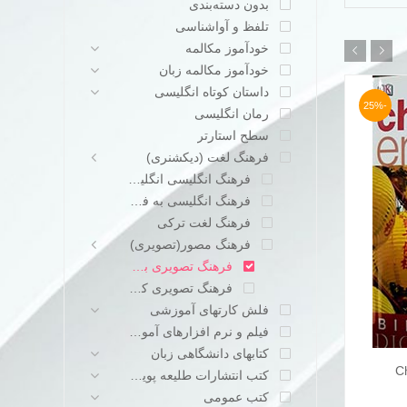
بدون دسته‌بندی
تلفظ و آواشناسی
خودآموز مکالمه
خودآموز مکالمه زبان
داستان کوتاه انگلیسی
-25%
-25%
رمان انگلیسی
سطح استارتر
فرهنگ لغت (دیکشنری)
فرهنگ انگلیسی انگلیسی
فرهنگ انگلیسی به فارسی
فرهنگ لغت ترکی
فرهنگ مصور(تصویری)
فرهنگ تصویری بزرگسالان
فرهنگ تصویری کودکان
فلش کارتهای آموزشی
فیلم و نرم افزارهای آموزشی
کتابهای دانشگاهی زبان
Chinese
Russian English Visual Dictionary
د
افزودن به سبد خرید
کتب انتشارات طلیعه پویش
nary
قیمت
قیمت
تومان
600.000
کتب عمومی
تومان
800.000