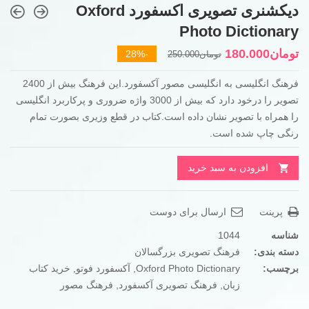
دیکشنری تصویری اکسفورد Oxford
Photo Dictionary
قیمت
قیمت
تومان
180.000
-28%
تومان
250.000
فعلی
اصلی
فرهنگ انگلیسی به انگلیسی مصور آکسفورد.این فرهنگ بیش از 2400
تومان250.000
تومان180.000
تصویر را درخود دارد که بیش از 3000 واژه ضروری و پرکاربرد انگلیسی
بود.
است.
را همراه با تصویر نشان داده است.کتاب در قطع وزیری بصورت تمام
رنگی چاپ شده است.
افزودن به سبد خرید
پرینت
ارسال برای دوست
شناسه
1044
دسته بندی:
فرهنگ تصویری بزرگسالان
برچسب:
Oxford Photo Dictionary
,
آکسفورد فوتو
,
خرید کتاب
زبان
,
فرهنگ تصویری آکسفورد
,
فرهنگ مصور