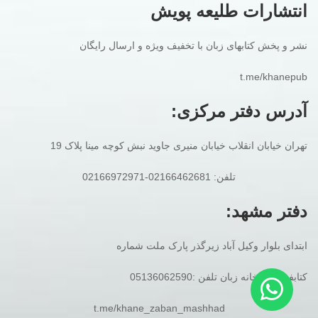
انتشارات طلیعه پویش
نشر و پخش کتابهای زبان با تخفیف ویژه و ارسال رایگان
t.me/khanepub
آدرس دفتر مرکزی:
تهران خیابان انقلاب خیابان منیری جاوید نبش کوچه مینا پلاک 19
تلفن: 02166462681-02166972971
دفتر مشهد:
ابتدای بلوار وکیل آباد زیرگذر پارک ملت شماره
کتابفروشی خانه زبان تلفن :05136062590
t.me/khane_zaban_mashhad