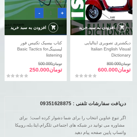
کتاب
-
+
بیسیک
تکتیس
فور
لیسنینگBasic
افزودن به سبد خرید
افزودن به سبد خرید
Tactics
for
listening
دیکشنری تصویری ایتالیایی
کتاب بیسیک تکتیس فور
عدد
Italian English Visual
لیسنینگBasic Tactics for
listening
Dictionary
قیمت
قیمت
قیمت
قیمت
تومان
800.000
تومان
500.000
فعلی
اصلی
فعلی
اصلی
تومان
600.000
تومان
250.000
تومان800.000
تومان600.000
تومان500.000
تومان250.000
امتیاز
0
از 5
امتیاز
0
از 5
بود.
است.
بود.
است.
دریافت سفارشات تلفنی : 09351628875
اگر تنوع عناوین انتخاب را برای شما دشوار کرده است؛ برای
مشاوره می توانید در شبکه های اجتماعی تلگرام،ایتا،بله،روبیکا
واتساپ پایین صفحه پیام دهید