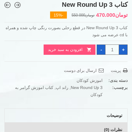
کتاب New Round Up 3
قیمت
قیمت
تومان
470.000
-15%
تومان
550.000
فعلی
اصلی
کتاب New Round Up 3 در قطع رحلی بصورت رنگی چاپ شده و همراه
تومان550.000
تومان470.000
با cd عرضه می شود
بود.
است.
کتاب
-
+
افزودن به سبد خرید
New
Round
Up
3
عدد
پرینت
ارسال برای دوست
دسته بندی:
اموزش کودکان
برچسب:
New Round Up 3
,
راند اپ
,
کتاب اموزش گرامر به
کودکان
توضیحات
نظرات (0)