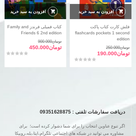
کتاب
فرندز
پاکت
Family
and
flashcards
افزودن به سبد خرید
افزودن به سبد خرید
Friends
pockets
6
1
2nd
second
فلش کارت کتاب پاکت
کتاب فمیلی فرندز Family and
edition
edition
عدد
عدد
Friends 6 2nd edition
flashcards pockets 1 second
edition
قیمت
قیمت
تومان
900.000
قیمت
قیمت
فعلی
اصلی
تومان
450.000
تومان
250.000
فعلی
اصلی
تومان900.000
تومان450.000
تومان
190.000
امتیاز
0
از 5
تومان250.000
تومان190.000
بود.
است.
امتیاز
0
از 5
بود.
است.
دریافت سفارشات تلفنی : 09351628875
اگر تنوع عناوین انتخاب را برای شما دشوار کرده است؛ برای
مشاوره می توانید در شبکه های اجتماعی تلگرام،ایتا،بله،روبیکا