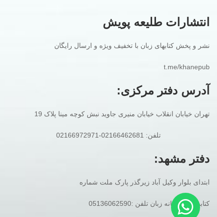
انتشارات طلیعه پویش
نشر و پخش کتابهای زبان با تخفیف ویژه و ارسال رایگان
t.me/khanepub
آدرس دفتر مرکزی:
تهران خیابان انقلاب خیابان منیری جاوید نبش کوچه مینا پلاک 19
تلفن: 02166462681-02166972971
دفتر مشهد:
ابتدای بلوار وکیل آباد زیرگذر پارک ملت شماره
کتابفروشی خانه زبان تلفن :05136062590