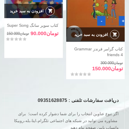
سانگ
Super
Song
افزودن به سبد خرید
عدد
کتاب
-
+
گرامر
کتاب سوپر سانگ Super Song
فرندز
Grammar
قیم
قیم
تومان
90.000
تومان
150.000
friends
افزودن به سبد خرید
4
فعل
اصل
امتیاز
0
از 5
عدد
کتاب گرامر فرندز Grammar
بود.
است
friends 4
قیمت
قیمت
تومان
300.000
فعلی
اصلی
تومان
150.000
تومان300.000
تومان150.000
امتیاز
0
از 5
بود.
است.
دریافت سفارشات تلفنی : 09351628875
اگر تنوع عناوین انتخاب را برای شما دشوار کرده است؛ برای
مشاوره می توانید در شبکه های اجتماعی تلگرام،ایتا،بله،روبیکا
واتساپ پایین صفحه پیام دهید