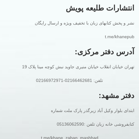
انتشارات طلیعه پویش
نشر و پخش کتابهای زبان با تخفیف ویژه و ارسال رایگان
t.me/khanepub
آدرس دفتر مرکزی:
تهران خیابان انقلاب خیابان منیری جاوید نبش کوچه مینا پلاک 19
تلفن: 02166462681-02166972971
دفتر مشهد:
ابتدای بلوار وکیل آباد زیرگذر پارک ملت شماره
کتابفروشی خانه زبان تلفن :05136062590
t.me/khane_zaban_mashhad