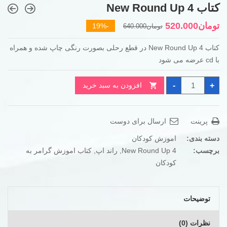
کتاب New Round Up 4
قیمت
قیمت
تومان
520.000
-19%
تومان
640.000
فعلی
اصلی
کتاب New Round Up 4 در قطع رحلی بصورت رنگی چاپ شده و همراه
تومان640.000
تومان520.000
با cd عرضه می شود
بود.
است.
کتاب
-
+
افزودن به سبد خرید
New
Round
Up
4
عدد
پرینت
ارسال برای دوست
دسته بندی:
اموزش کودکان
برچسب:
New Round Up 4
,
راند اپ
,
کتاب اموزش گرامر به
کودکان
توضیحات
نظرات (0)