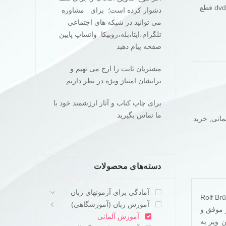
دوره آموزش آلمانی Starten wir.کتاب اصلی و کتاب تمرین همراه با dvd قطع
دشوار کرده است؛ برای مشاوره
می توانید در شبکه های اجتماعی
تلگرام،ایتا،بله،روبیکا واتساپ پایین
صفحه پیام دهید
مشتریان ثابت را ارج می نهیم و
برایشان امتیاز ویژه در نظر داریم
برای چاپ کناب و آثار ارزشمند خود با
ما تماس بگیرید
مانی
,
خرید
دسته‌های محصولات
آمادگی برای آزمونهای زبان
کتابهای آموزش زبان آلمانی در دنیا است که توسط آقای Rolf Brüseke
آموزش زبان (آموزشگاهی)
 سری بسیار موفق و
آموزش آلمانی
ل ۲۰۱۷ انجام شد،کتاب اشتارتن ویر به