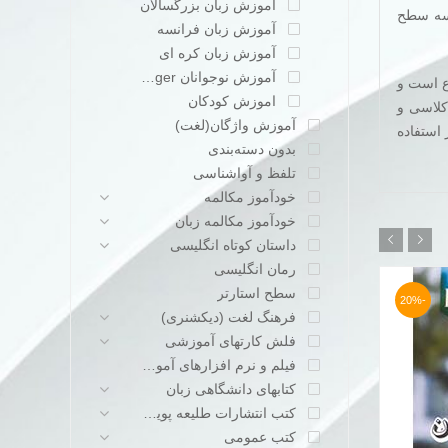
آموزش زبان بزرگسالان
 سه سطح
آموزش زبان فرانسه
آموزش زبان کره ای
آموزش نوجوانان teenager
وع است و
اموزش کودکان
کلاسی و
آموزش واژگان(لغت)
 استفاده
بدون دسته‌بندی
تلفظ و آواشناسی
خودآموز مکالمه
خودآموز مکالمه زبان
داستان کوتاه انگلیسی
رمان انگلیسی
سطح استارتر
-20%
-20%
فرهنگ لغت (دیکشنری)
فلش کارتهای آموزشی
فیلم و نرم افزارهای آموزشی
کتابهای دانشگاهی زبان
کتب انتشارات طلیعه پویش
کتب عمومی