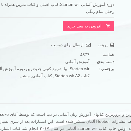
تومان850.000
تومان1.700.000
رحلی تمام رنگی
بود.
است.
افزودن به سبد خرید
پرینت
ارسال برای دوست
شناسه
4577
دسته بندی:
آموزش آلمانی
برچسب:
Starten wir
,
بیا شروع کنیم
,
جدیدترین دوره آموزش آل
کتاب Starten wir A2
,
کتاب آلمانی
,
منشن
درحال حاضر یکی از جدیدترین و بروزترین 
از مشهورترین نویسندگان کتاب های آلمانی نگارش شده و توسط انتشارات Hueber آلمان منتشر شده است. این انتشارات بعد از
پرطرفدار کتابهای Menschen اقدام به چاپ این کتاب نمود که اولین چاپ کتاب starten-wir آلمانی در سا